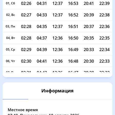
02:26
04:31
12:37
16:53
20:41
22:39
01, Сб
02:27
04:33
12:37
16:52
20:39
22:38
02, Вс
02:28
04:35
12:37
16:51
20:37
22:36
03, Пн
02:28
04:37
12:36
16:50
20:35
22:35
04, Вт
02:29
04:39
12:36
16:49
20:33
22:34
05, Ср
02:30
04:41
12:36
16:48
20:30
22:33
06, Чт
02:31
04:43
12:36
16:47
20:28
22:32
07, Пт
02:32
04:45
12:36
16:46
20:26
22:31
08, Сб
Информация
02:33
04:47
12:36
16:45
20:24
22:29
09, Вс
02:34
04:49
12:36
16:44
20:21
22:28
10, Пн
Местное время