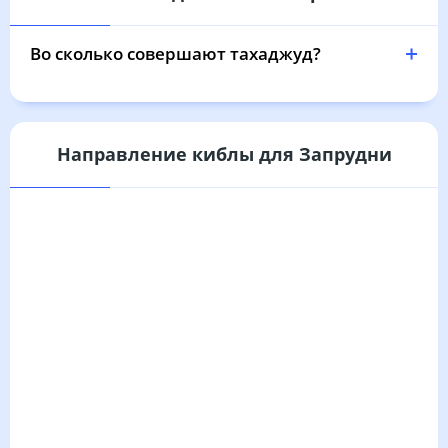
03:21
05:31
12:31
16:15
19:29
21:28
31, Пн
Во сколько совершают тахаджуд?
Направление киблы для Запрудни