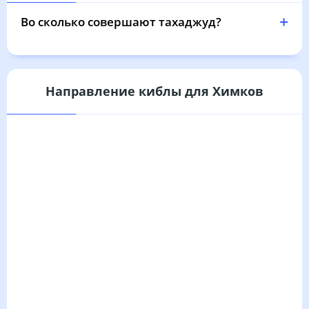
03:26
05:32
12:31
16:15
19:28
21:24
31, Пн
Во сколько совершают тахаджуд?
Направление киблы для Химков