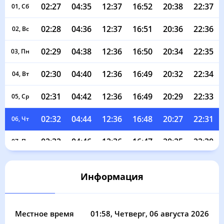
02:27
04:35
12:37
16:52
20:38
22:37
01, Сб
02:28
04:36
12:37
16:51
20:36
22:36
02, Вс
02:29
04:38
12:36
16:50
20:34
22:35
03, Пн
02:30
04:40
12:36
16:49
20:32
22:34
04, Вт
02:31
04:42
12:36
16:49
20:29
22:33
05, Ср
02:32
04:44
12:36
16:48
20:27
22:31
06, Чт
02:32
04:46
12:36
16:47
20:25
22:30
07, Пт
02:33
04:48
12:36
16:46
20:23
22:29
08, Сб
Информация
02:34
04:50
12:36
16:44
20:21
22:28
09, Вс
02:35
04:52
12:36
16:43
20:19
22:27
10, Пн
Местное время
01:58
, Четверг, 06 августа 2026