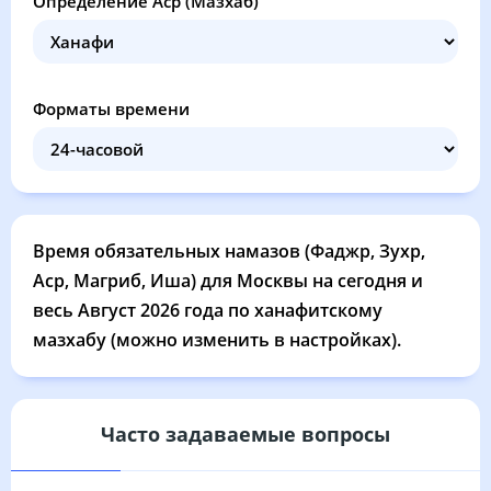
Определение Аср (Мазхаб)
03:14
05:24
12:31
16:20
19:37
21:36
27, Чт
03:17
05:26
12:31
16:19
19:34
21:33
28, Пт
Форматы времени
03:20
05:28
12:30
16:17
19:32
21:29
29, Сб
03:23
05:30
12:30
16:16
19:29
21:26
30, Вс
03:26
05:32
12:30
16:14
19:27
21:22
31, Пн
Время обязательных намазов (Фаджр, Зухр,
Аср, Магриб, Иша) для Москвы на сегодня и
весь Август 2026 года по ханафитскому
мазхабу (можно изменить в настройках).
Часто задаваемые вопросы