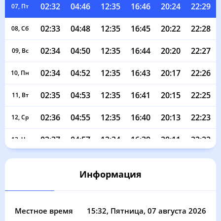
02:32
04:46
12:35
16:46
20:24
22:29
07, Пт
02:33
04:48
12:35
16:45
20:22
22:28
08, Сб
02:34
04:50
12:35
16:44
20:20
22:27
09, Вс
02:34
04:52
12:35
16:43
20:17
22:26
10, Пн
02:35
04:53
12:35
16:41
20:15
22:25
11, Вт
02:36
04:55
12:35
16:40
20:13
22:23
12, Ср
02:37
04:57
12:34
16:39
20:11
22:22
13, Чт
02:38
04:59
12:34
16:38
20:08
22:21
14, Пт
Информация
02:38
05:01
12:34
16:37
20:06
22:20
15, Сб
02:39
05:03
12:34
16:36
20:04
22:18
16, Вс
Местное время
15:32
, Пятница, 07 августа 2026