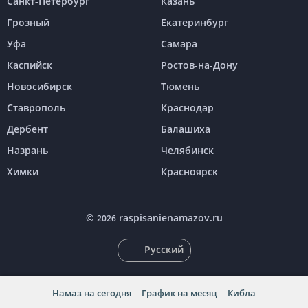
Санкт-Петербург
Казань
Грозный
Екатеринбург
Уфа
Самара
Каспийск
Ростов-на-Дону
Новосибирск
Тюмень
Ставрополь
Краснодар
Дербент
Балашиха
Назрань
Челябинск
Химки
Красноярск
©
raspisanienamazov.ru
2026
Русский
Намаз на сегодня
График на месяц
Кибла