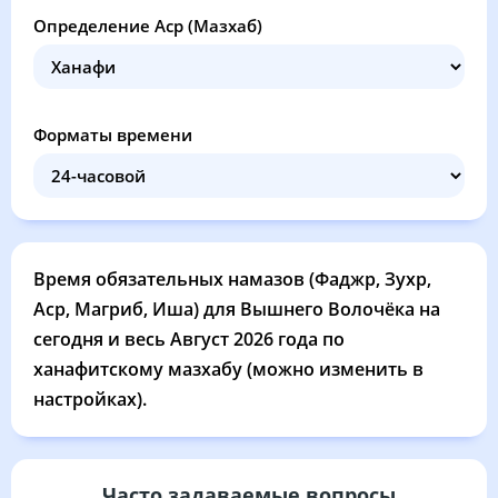
03:10
05:32
12:43
16:33
19:54
22:03
27, Чт
Определение Аср (Мазхаб)
03:14
05:34
12:43
16:31
19:51
21:59
28, Пт
03:17
05:36
12:43
16:30
19:48
21:55
29, Сб
Форматы времени
03:21
05:38
12:42
16:28
19:45
21:51
30, Вс
03:24
05:40
12:42
16:26
19:43
21:47
31, Пн
Время обязательных намазов (Фаджр, Зухр,
Аср, Магриб, Иша) для Вышнего Волочёка на
сегодня и весь Август 2026 года по
ханафитскому мазхабу (можно изменить в
настройках).
Часто задаваемые вопросы