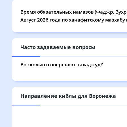
18, Вт
03:12
05:13
Время обязательных намазов (Фаджр, Зухр,
19, Ср
03:15
05:14
Август 2026 года по ханафитскому мазхабу
20, Чт
03:17
05:16
21, Пт
03:20
05:18
Часто задаваемые вопросы
22, Сб
03:22
05:19
Во сколько совершают тахаджуд?
23, Вс
03:25
05:21
24, Пн
03:27
05:22
25, Вт
03:30
05:24
Направление киблы для Воронежа
26, Ср
03:32
05:26
27, Чт
03:34
05:27