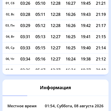
03:26
05:10
12:28
16:27
19:45
21:21
01, Сб
03:28
05:11
12:28
16:26
19:43
21:19
02, Вс
03:29
05:12
12:28
16:26
19:42
21:17
03, Пн
03:31
05:13
12:27
16:25
19:41
21:15
04, Вт
03:33
05:15
12:27
16:25
19:40
21:14
05, Ср
03:34
05:16
12:27
16:24
19:38
21:12
06, Чт
03:36
05:17
12:27
16:24
19:37
21:10
07, Пт
03:38
05:18
12:27
16:23
19:36
21:08
08, Сб
Информация
03:39
05:19
12:27
16:23
19:34
21:06
09, Вс
03:41
05:20
12:27
16:22
19:33
21:04
10, Пн
Местное время
01:54
, Суббота, 08 августа 2026