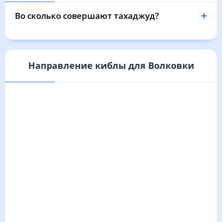
04:13
05:44
12:22
16:04
18:59
20:23
31, Пн
Во сколько совершают тахаджуд?
Направление киблы для Волковки