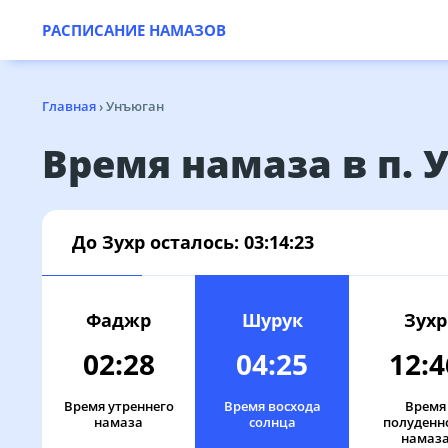
РАСПИСАНИЕ НАМАЗОВ
Главная
›
Унъюган
Время намаза в п. 
До Зухр осталось:
03:14:23
Фаджр
Шурук
Зухр
02:28
04:25
12:4
Время утреннего
Время восхода
Время
намаза
солнца
полуденн
намаз