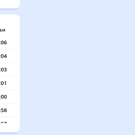
ша
:06
:04
:03
:01
:00
:58
:57