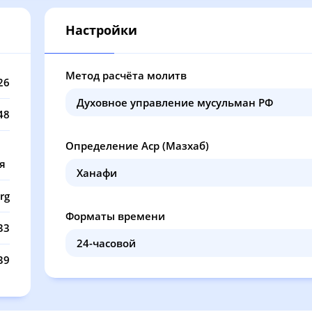
12:46
17:02
21:05
22
Настройки
12:46
17:01
21:02
22
12:46
17:00
20:59
22
Метод расчёта молитв
26
12:45
16:58
20:56
22
48
12:45
16:57
20:53
22
Определение Аср (Мазхаб)
12:45
16:55
20:50
22
я
12:45
16:54
20:47
22
rg
Форматы времени
12:45
16:52
20:44
22
33
12:45
16:51
20:41
22
39
12:44
16:49
20:38
22