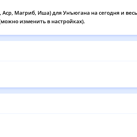
12:44
16:48
20:35
22
 Аср, Магриб, Иша) для Унъюгана на сегодня и вес
12:44
16:46
20:32
22
 (можно изменить в настройках).
12:44
16:44
20:28
22
12:43
16:43
20:25
22
12:43
16:41
20:22
22
12:43
16:39
20:19
22
12:43
16:37
20:16
22
12:42
16:35
20:13
22
12:42
16:34
20:09
22
12:42
16:32
20:06
22