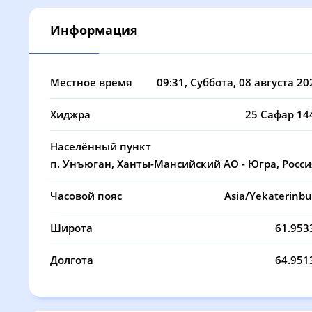
08, Сб
02:28
04:25
Информация
09, Вс
02:29
04:28
10, Пн
02:30
04:31
Местное время
09:31
, Суббота, 08 августа 20
11, Вт
02:31
04:33
Хиджра
25 Сафар 14
12, Ср
02:33
04:36
Населённый пункт
13, Чт
02:34
04:39
п. Унъюган, Ханты-Мансийский АО - Югра, Росси
14, Пт
02:35
04:41
Часовой пояс
Asia/Yekaterinbu
15, Сб
02:36
04:44
Широта
61.953
16, Вс
02:37
04:47
Долгота
64.951
17, Пн
02:38
04:49