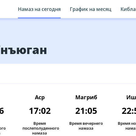
Намаз на сегодня
График на месяц
Кибла
Унъюган
Аср
Магриб
Иш
6
17:02
21:05
22:
Время
Время вечернего
Время н
ого
послеполуденного
намаза
нама
а
намаза