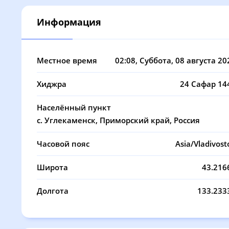
08, Сб
04:25
06:04
Информация
09, Вс
04:27
06:05
10, Пн
04:28
06:07
Местное время
02:08
, Суббота, 08 августа 20
11, Вт
04:30
06:08
Хиджра
24 Сафар 14
12, Ср
04:32
06:09
Населённый пункт
13, Чт
04:33
06:10
с. Углекаменск, Приморский край, Россия
14, Пт
04:35
06:11
Часовой пояс
Asia/Vladivost
15, Сб
04:36
06:12
Широта
43.216
16, Вс
04:38
06:13
Долгота
133.233
17, Пн
04:39
06:14