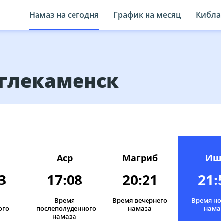
Намаз на сегодня
График на месяц
Кибла
Углекаменск
Аср
Магриб
Иш
3
17:08
20:21
21:
Время
Время вечернего
Время н
ого
послеполуденного
намаза
нама
а
намаза