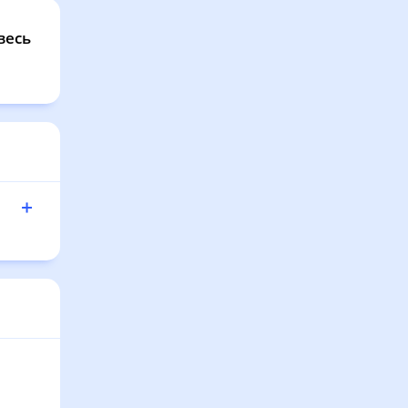
:33
весь
:31
:29
:27
:26
:24
:22
:20
:18
:16