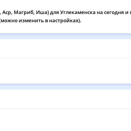
13:11
17:02
20:06
21
 Аср, Магриб, Иша) для Углекаменска на сегодня и 
13:11
17:01
20:04
21
 (можно изменить в настройках).
13:11
17:00
20:03
21
13:10
16:59
20:01
21
13:10
16:58
20:00
21
13:10
16:58
19:58
21
13:10
16:57
19:56
21
13:09
16:56
19:55
21
а
13:09
16:55
19:53
21
13:09
16:54
19:51
21