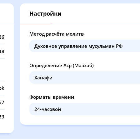
13:13
17:08
20:21
21
Настройки
13:13
17:08
20:19
21
13:13
17:07
20:18
21
Метод расчёта молитв
26
13:12
17:07
20:16
21
48
13:12
17:06
20:15
21
Определение Аср (Мазхаб)
13:12
17:05
20:14
21
13:12
17:05
20:12
21
ok
Форматы времени
13:12
17:04
20:11
21
67
13:11
17:03
20:09
21
33
13:11
17:02
20:08
21