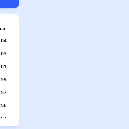
ша
:04
:03
:01
:59
:57
:56
:54