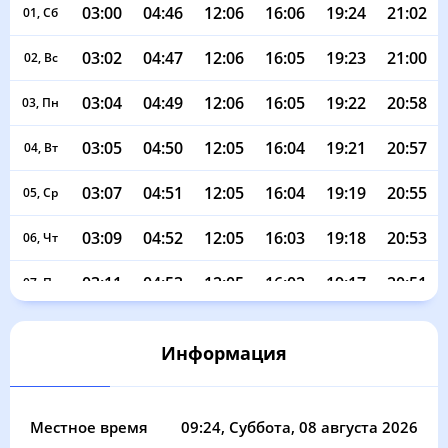
03:00
04:46
12:06
16:06
19:24
21:02
01, Сб
03:02
04:47
12:06
16:05
19:23
21:00
02, Вс
03:04
04:49
12:06
16:05
19:22
20:58
03, Пн
03:05
04:50
12:05
16:04
19:21
20:57
04, Вт
03:07
04:51
12:05
16:04
19:19
20:55
05, Ср
03:09
04:52
12:05
16:03
19:18
20:53
06, Чт
03:11
04:53
12:05
16:02
19:17
20:51
07, Пт
03:12
04:54
12:05
16:02
19:15
20:49
08, Сб
Информация
03:14
04:55
12:05
16:01
19:14
20:47
09, Вс
03:16
04:56
12:05
16:01
19:12
20:45
10, Пн
Местное время
09:24
, Суббота, 08 августа 2026