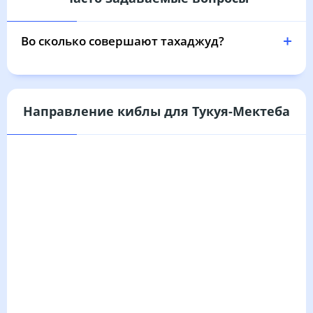
03:49
05:21
12:00
15:42
18:38
20:03
31, Пн
Во сколько совершают тахаджуд?
Направление киблы для Тукуя-Мектеба