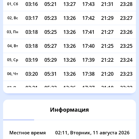
03:16
05:21
13:27
17:43
21:31
23:28
01, Сб
03:17
05:23
13:26
17:42
21:29
23:27
02, Вс
03:18
05:25
13:26
17:41
21:27
23:26
03, Пн
03:18
05:27
13:26
17:40
21:25
23:25
04, Вт
03:19
05:29
13:26
17:39
21:22
23:24
05, Ср
03:20
05:31
13:26
17:38
21:20
23:23
06, Чт
03:21
05:33
13:26
17:37
21:18
23:22
07, Пт
03:22
05:35
13:26
17:36
21:16
23:21
08, Сб
Информация
03:23
05:37
13:26
17:35
21:14
23:19
09, Вс
03:23
05:39
13:26
17:34
21:11
23:18
10, Пн
Местное время
02:11
, Вторник, 11 августа 2026