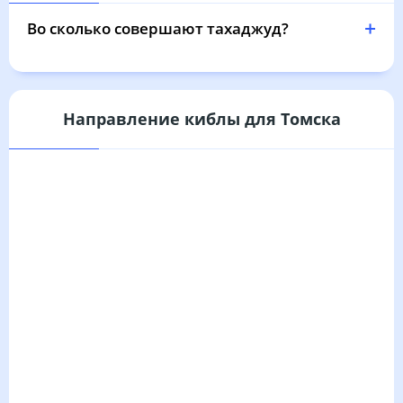
04:11
06:21
13:21
17:05
20:19
22:18
31, Пн
Во сколько совершают тахаджуд?
Направление киблы для Томска