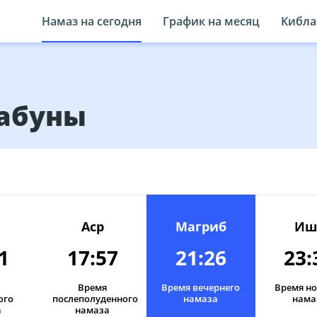
Намаз на сегодня
График на месяц
Кибла
Табуны
Аср
Магриб
Иш
1
17:57
21:26
23:
Время
Время вечернего
Время н
ого
послеполуденного
намаза
нама
а
намаза