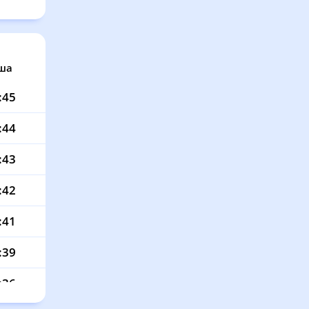
ша
:45
:44
:43
:42
:41
:39
:36