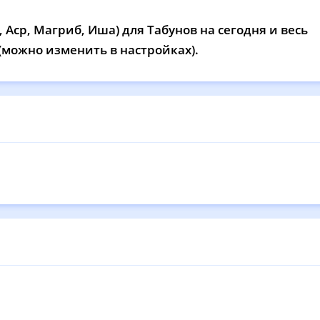
13:49
17:47
21:05
23
Аср, Магриб, Иша) для Табунов на сегодня и весь
13:49
17:45
21:03
22
 (можно изменить в настройках).
13:48
17:44
21:01
22
13:48
17:43
20:59
22
13:48
17:42
20:57
22
13:48
17:41
20:55
22
13:47
17:39
20:52
22
13:47
17:38
20:50
22
13:47
17:37
20:48
22
13:47
17:35
20:46
22