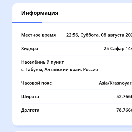
08, Сб
03:55
06:15
Информация
09, Вс
03:58
06:16
10, Пн
04:01
06:18
Местное время
22:56
, Суббота, 08 августа 20
11, Вт
04:05
06:20
Хиджра
25 Сафар 14
12, Ср
04:08
06:21
Населённый пункт
13, Чт
04:11
06:23
с. Табуны, Алтайский край, Россия
14, Пт
04:14
06:25
Часовой пояс
Asia/Krasnoyar
15, Сб
04:17
06:26
Широта
52.766
16, Вс
04:20
06:28
Долгота
78.766
17, Пн
04:23
06:30