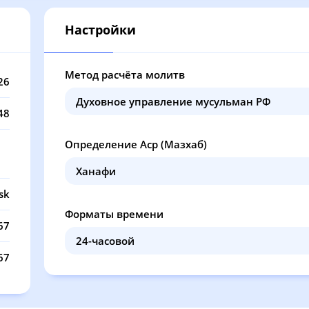
13:51
17:57
21:26
23
Настройки
13:50
17:56
21:24
23
13:50
17:55
21:22
23
Метод расчёта молитв
26
13:50
17:54
21:20
23
48
13:50
17:53
21:18
23
Определение Аср (Мазхаб)
13:50
17:52
21:16
23
13:50
17:51
21:14
23
sk
Форматы времени
13:49
17:50
21:12
23
67
13:49
17:49
21:10
23
67
13:49
17:48
21:08
23