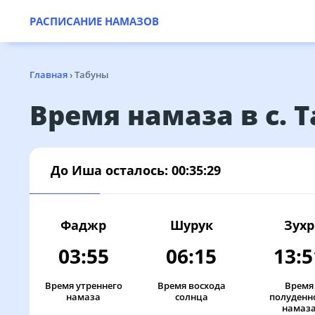
РАСПИСАНИЕ НАМАЗОВ
Главная
›
Табуны
Время намаза в с. 
До Иша осталось:
00:35:29
Фаджр
Шурук
Зухр
03:55
06:15
13:5
Время утреннего
Время восхода
Время
намаза
солнца
полуденн
намаз