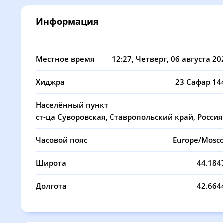
08, Сб
03:23
05:05
Информация
09, Вс
03:25
05:06
10, Пн
03:26
05:07
Местное время
12:27
, Четверг, 06 августа 20
11, Вт
03:28
05:08
Хиджра
23 Сафар 14
12, Ср
03:30
05:09
Населённый пункт
13, Чт
03:31
05:10
ст-ца Суворовская, Ставропольский край, Россия
14, Пт
03:33
05:11
Часовой пояс
Europe/Mosc
15, Сб
03:35
05:13
Широта
44.184
16, Вс
03:36
05:14
Долгота
42.664
17, Пн
03:38
05:15