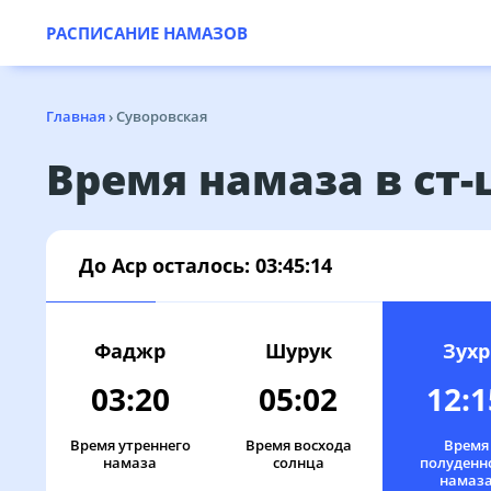
РАСПИСАНИЕ НАМАЗОВ
Главная
›
Суворовская
Время намаза в ст-
До Аср осталось:
03:45:14
Фаджр
Шурук
Зухр
03:20
05:02
12:1
Время утреннего
Время восхода
Время
намаза
солнца
полуденн
намаз