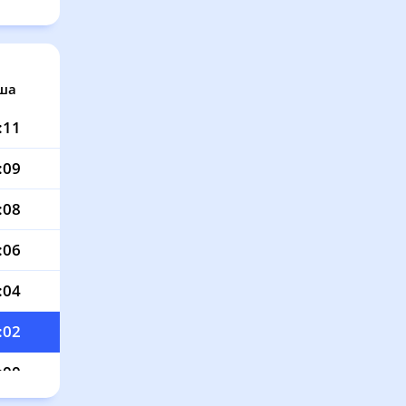
ша
:11
:09
:08
:06
:04
:02
:00