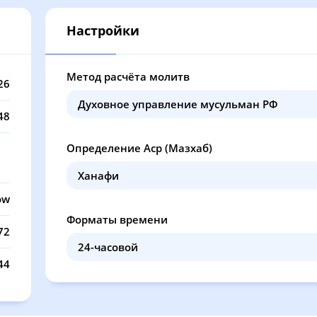
12:15
16:12
19:25
20
Настройки
12:15
16:11
19:23
20
12:15
16:10
19:22
20
Метод расчёта молитв
26
12:15
16:10
19:21
20
48
12:14
16:09
19:19
20
Определение Аср (Мазхаб)
12:14
16:08
19:18
20
12:14
16:08
19:16
20
ow
Форматы времени
12:14
16:07
19:14
20
72
12:14
16:06
19:13
20
44
12:13
16:05
19:11
20