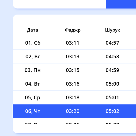
Дата
Фаджр
Шурук
01, Сб
03:11
04:57
02, Вс
03:13
04:58
03, Пн
03:15
04:59
04, Вт
03:16
05:00
05, Ср
03:18
05:01
06, Чт
03:20
05:02
07, Пт
03:21
05:03