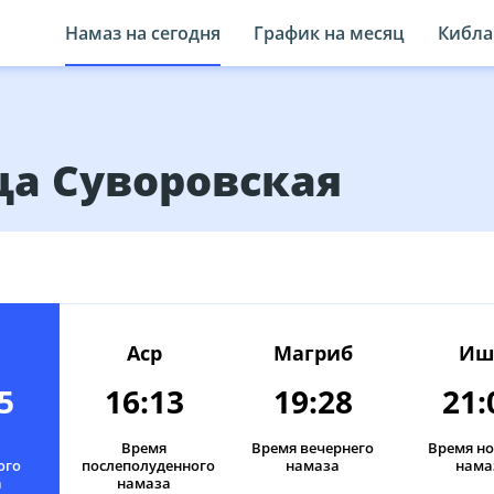
Намаз на сегодня
График на месяц
Кибла
ца Суворовская
Аср
Магриб
Иш
5
16:13
19:28
21:
Время
Время вечернего
Время н
ого
послеполуденного
намаза
нама
а
намаза