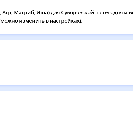
12:13
16:05
19:10
20
 Аср, Магриб, Иша) для Суворовской на сегодня и в
12:13
16:04
19:08
20
 (можно изменить в настройках).
12:13
16:03
19:07
20
12:13
16:02
19:05
20
12:12
16:01
19:03
20
12:12
16:00
19:02
20
12:12
15:59
19:00
20
12:11
15:58
18:58
20
12:11
15:57
18:56
20
12:11
15:57
18:55
20