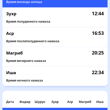
Время восхода солнца
12:44
Зухр
Время полуденного намаза
16:53
Аср
Время послеполуденного намаза
20:25
Магриб
02:41
04:55
12:45
16:57
20:34
22:39
01, Сб
Время вечернего намаза
02:42
04:56
12:45
16:56
20:32
22:38
02, Вс
22:34
Иша
02:43
04:58
12:45
16:55
20:30
22:37
03, Пн
Время ночного намаза
02:43
05:00
12:45
16:54
20:29
22:36
04, Вт
Дата
Фаджр
02:44
Шурук
05:01
12:44
Зухр
16:54
Аср
Магриб
20:27
22:35
Иша
05, Ср