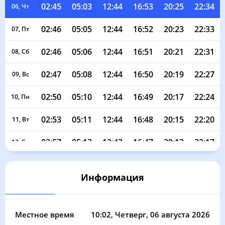
02:45
05:03
12:44
16:53
20:25
22:34
06, Чт
02:46
05:05
12:44
16:52
20:23
22:33
07, Пт
02:46
05:06
12:44
16:51
20:21
22:31
08, Сб
02:47
05:08
12:44
16:50
20:19
22:27
09, Вс
02:50
05:10
12:44
16:49
20:17
22:24
10, Пн
02:53
05:11
12:44
16:48
20:15
22:20
11, Вт
02:57
05:13
12:43
16:47
20:13
22:17
12, Ср
03:00
05:15
12:43
16:46
20:11
22:14
13, Чт
Информация
03:03
05:17
12:43
16:45
20:09
22:10
14, Пт
03:06
05:18
12:43
16:44
20:07
22:07
15, Сб
Местное время
10:02
, Четверг, 06 августа 2026