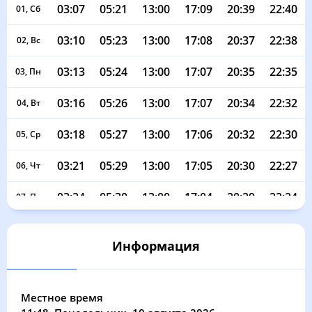
03:07
05:21
13:00
17:09
20:39
22:40
01, Сб
03:10
05:23
13:00
17:08
20:37
22:38
02, Вс
03:13
05:24
13:00
17:07
20:35
22:35
03, Пн
03:16
05:26
13:00
17:07
20:34
22:32
04, Вт
03:18
05:27
13:00
17:06
20:32
22:30
05, Ср
03:21
05:29
13:00
17:05
20:30
22:27
06, Чт
03:24
05:30
13:00
17:04
20:29
22:24
07, Пт
03:26
05:32
13:00
17:04
20:27
22:22
08, Сб
Информация
03:29
05:33
13:00
17:03
20:25
22:19
09, Вс
03:32
05:35
12:59
17:02
20:23
22:16
10, Пн
Местное время