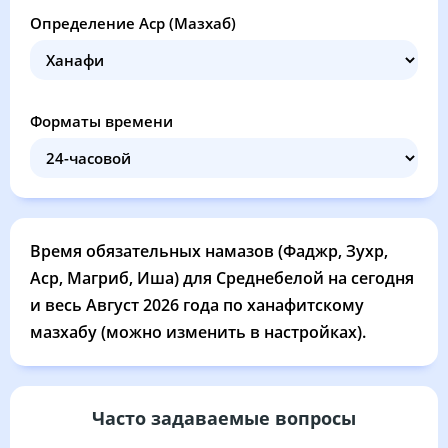
03:46
05:35
12:29
16:17
19:23
21:03
28, Пт
Определение Аср (Мазхаб)
03:49
05:37
12:29
16:15
19:20
21:00
29, Сб
03:51
05:38
12:29
16:14
19:18
20:58
30, Вс
Форматы времени
03:53
05:40
12:28
16:13
19:16
20:55
31, Пн
Время обязательных намазов (Фаджр, Зухр,
Аср, Магриб, Иша) для Среднебелой на сегодня
и весь Август 2026 года по ханафитскому
мазхабу (можно изменить в настройках).
Часто задаваемые вопросы