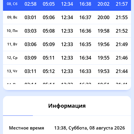
02:58
05:05
12:34
16:38
20:02
21:57
08, Сб
03:01
05:06
12:34
16:37
20:00
21:55
09, Вс
03:03
05:08
12:33
16:36
19:58
21:52
10, Пн
03:06
05:09
12:33
16:35
19:56
21:49
11, Вт
03:09
05:11
12:33
16:34
19:55
21:46
12, Ср
03:11
05:12
12:33
16:33
19:53
21:44
13, Чт
03:14
05:14
12:33
16:32
19:51
21:41
14, Пт
03:16
05:15
12:33
16:31
19:49
21:38
15, Сб
Информация
03:19
05:17
12:32
16:30
19:47
21:35
16, Вс
03:21
05:18
12:32
16:29
19:45
21:33
17, Пн
Местное время
13:38
, Суббота, 08 августа 2026