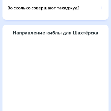
05:03
06:46
13:32
17:16
20:17
21:52
31, Пн
Во сколько совершают тахаджуд?
Направление киблы для Шахтёрска