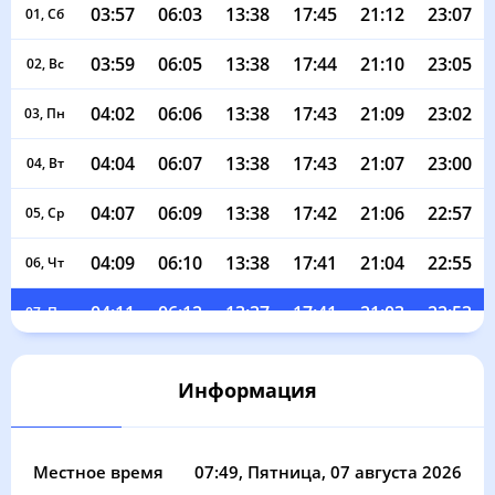
03:57
06:03
13:38
17:45
21:12
23:07
01, Сб
03:59
06:05
13:38
17:44
21:10
23:05
02, Вс
04:02
06:06
13:38
17:43
21:09
23:02
03, Пн
04:04
06:07
13:38
17:43
21:07
23:00
04, Вт
04:07
06:09
13:38
17:42
21:06
22:57
05, Ср
04:09
06:10
13:38
17:41
21:04
22:55
06, Чт
04:11
06:12
13:37
17:41
21:03
22:53
07, Пт
04:14
06:13
13:37
17:40
21:01
22:50
08, Сб
Информация
04:16
06:14
13:37
17:39
20:59
22:48
09, Вс
04:18
06:16
13:37
17:38
20:57
22:45
10, Пн
Местное время
07:49
, Пятница, 07 августа 2026