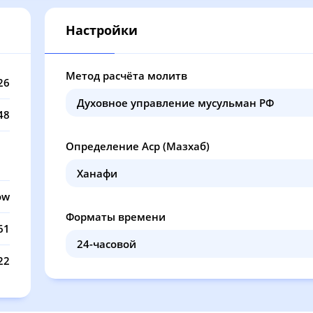
12:19
16:25
19:52
21
Настройки
12:19
16:24
19:51
21
12:19
16:23
19:49
21
Метод расчёта молитв
26
12:19
16:22
19:47
21
48
12:19
16:21
19:45
21
Определение Аср (Мазхаб)
12:18
16:20
19:43
21
12:18
16:19
19:41
21
ow
Форматы времени
12:18
16:18
19:39
21
61
12:18
16:17
19:37
21
22
12:18
16:16
19:35
21