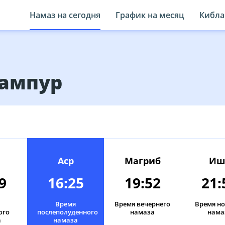
Намаз на сегодня
График на месяц
Кибла
Сампур
Аср
Магриб
Иш
9
16:25
19:52
21:
Время
Время вечернего
Время н
ого
послеполуденного
намаза
нама
а
намаза