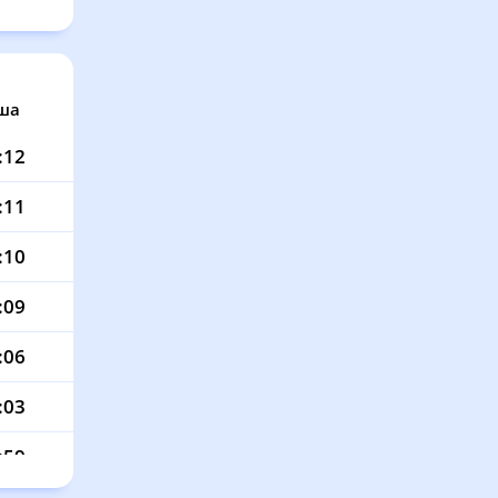
ша
:12
:11
:10
:09
:06
:03
:59