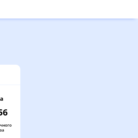
а
56
очного
за