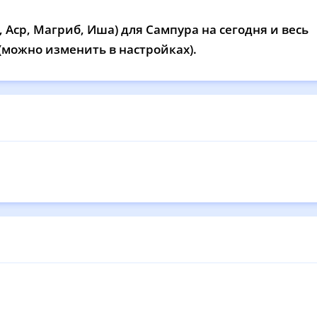
12:17
16:15
19:32
21
 Аср, Магриб, Иша) для Сампура на сегодня и весь
12:17
16:14
19:30
21
 (можно изменить в настройках).
12:17
16:12
19:28
21
12:17
16:11
19:26
21
12:16
16:10
19:24
21
12:16
16:09
19:22
21
12:16
16:08
19:20
21
12:16
16:06
19:17
21
12:15
16:05
19:15
21
12:15
16:04
19:13
20