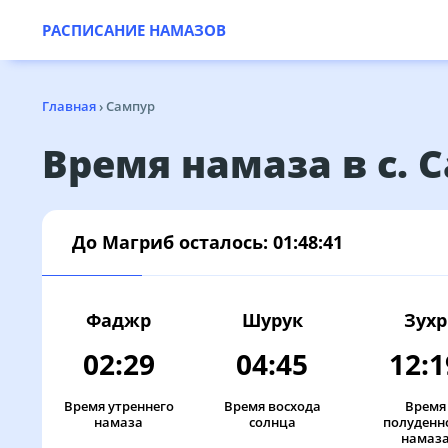
РАСПИСАНИЕ НАМАЗОВ
Главная
›
Сампур
Время намаза в с. 
До Магриб осталось:
01:48:41
Фаджр
Шурук
Зухр
02:29
04:45
12:1
Время утреннего
Время восхода
Время
намаза
солнца
полуденн
намаз