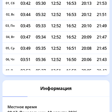
03:42
05:30
12:52
16:53
20:13
21:53
01, Сб
03:44
05:32
12:52
16:53
20:12
21:51
02, Вс
03:45
05:33
12:52
16:52
20:10
21:49
03, Пн
03:47
05:34
12:52
16:52
20:09
21:47
04, Вт
03:49
05:35
12:52
16:51
20:08
21:45
05, Ср
03:51
05:36
12:52
16:50
20:06
21:43
06, Чт
03:53
05:37
12:51
16:50
20:05
21:42
07, Пт
03:54
05:39
12:51
16:49
20:03
21:40
08, Сб
Информация
03:56
05:40
12:51
16:49
20:02
21:38
09, Вс
03:58
05:41
12:51
16:48
20:01
21:36
10, Пн
Местное время