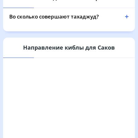
04:33
06:06
12:46
16:29
19:25
20:51
31, Пн
Во сколько совершают тахаджуд?
Направление киблы для Саков