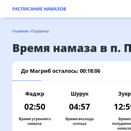
РАСПИСАНИЕ НАМАЗОВ
Главная
›
Парфино
Время намаза в п.
До Магриб осталось:
00:18:06
Фаджр
Шурук
Зухр
02:50
04:57
12:5
Время утреннего
Время восхода
Время
намаза
солнца
полуденн
намаз