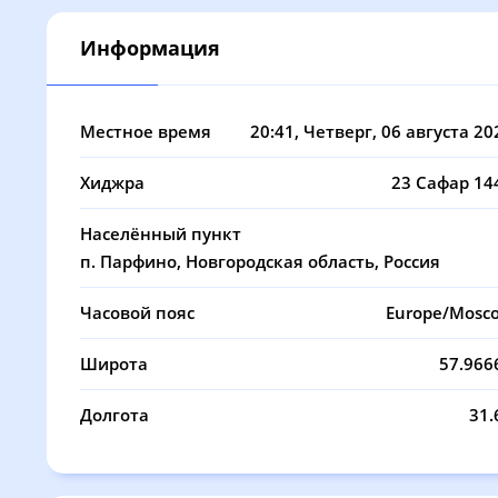
08, Сб
02:52
05:01
Информация
09, Вс
02:53
05:04
10, Пн
02:54
05:06
Местное время
20:41
, Четверг, 06 августа 20
11, Вт
02:55
05:08
Хиджра
23 Сафар 14
12, Ср
02:56
05:10
Населённый пункт
13, Чт
02:56
05:12
п. Парфино, Новгородская область, Россия
14, Пт
02:57
05:14
Часовой пояс
Europe/Mosc
15, Сб
02:58
05:16
Широта
57.966
16, Вс
02:59
05:19
Долгота
31.
17, Пн
03:00
05:21