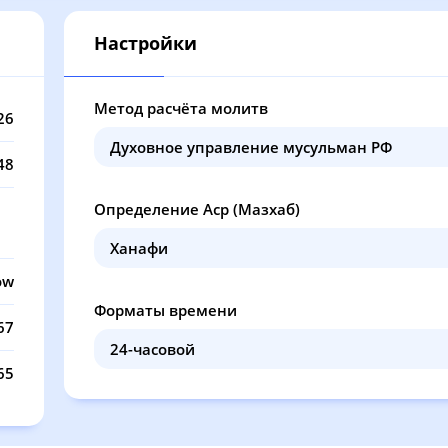
12:59
17:11
20:56
22
Настройки
12:59
17:10
20:53
22
12:59
17:09
20:51
22
Метод расчёта молитв
26
12:59
17:07
20:48
22
48
12:58
17:06
20:46
22
Определение Аср (Мазхаб)
12:58
17:05
20:43
22
12:58
17:04
20:41
22
ow
Форматы времени
12:58
17:02
20:38
22
67
12:58
17:01
20:36
22
65
12:58
17:00
20:33
22