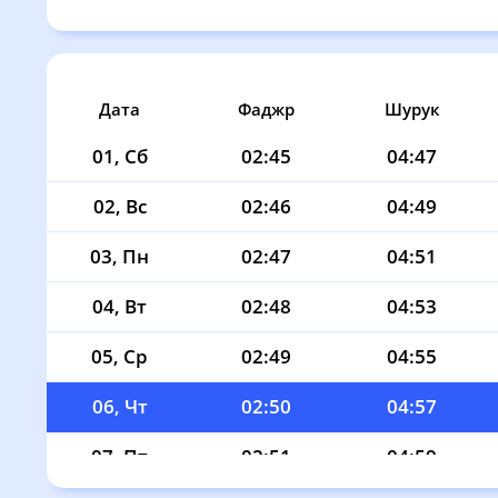
Дата
Фаджр
Шурук
01, Сб
02:45
04:47
02, Вс
02:46
04:49
03, Пн
02:47
04:51
04, Вт
02:48
04:53
05, Ср
02:49
04:55
06, Чт
02:50
04:57
07, Пт
02:51
04:59