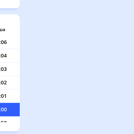
ша
:06
:04
:03
:02
:01
:00
:58