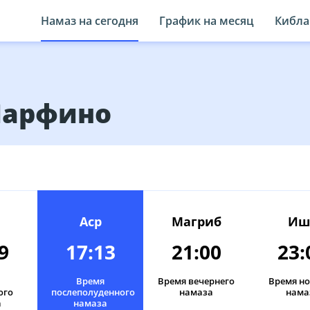
Намаз на сегодня
График на месяц
Кибла
 Парфино
Аср
Магриб
Иш
9
17:13
21:00
23:
Время
Время вечернего
Время н
ого
послеполуденного
намаза
нама
а
намаза