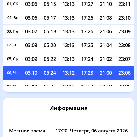
03:06
05:15
13:13
17:27
21:10
23:11
01, Сб
03:06
05:17
13:13
17:26
21:08
23:10
02, Вс
03:07
05:19
13:13
17:26
21:06
23:09
03, Пн
03:08
05:20
13:13
17:25
21:04
23:08
04, Вт
03:09
05:22
13:13
17:24
21:02
23:07
05, Ср
03:10
05:24
13:12
17:23
21:00
23:06
06, Чт
03:10
05:26
13:12
17:22
20:58
23:05
07, Пт
03:11
05:28
13:12
17:21
20:56
23:04
08, Сб
Информация
03:12
05:30
13:12
17:20
20:53
23:03
09, Вс
03:13
05:31
13:12
17:19
20:51
23:01
10, Пн
Местное время
17:20
, Четверг, 06 августа 2026