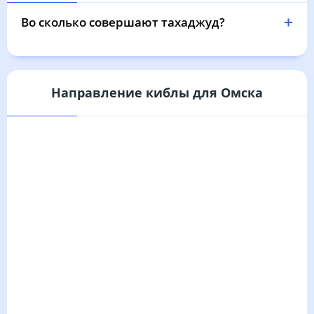
04:08
06:11
13:07
16:51
20:02
21:55
31, Пн
Во сколько совершают тахаджуд?
Направление киблы для Омска