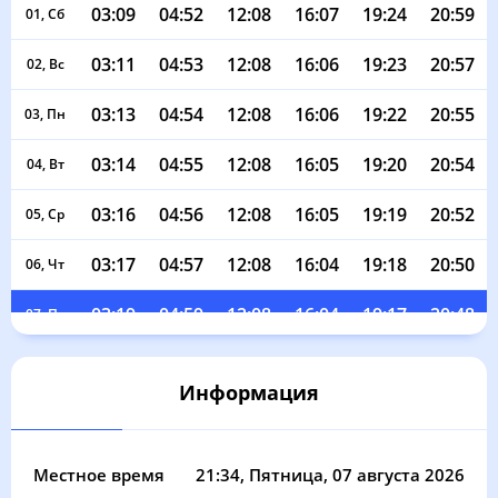
03:09
04:52
12:08
16:07
19:24
20:59
01, Сб
03:11
04:53
12:08
16:06
19:23
20:57
02, Вс
03:13
04:54
12:08
16:06
19:22
20:55
03, Пн
03:14
04:55
12:08
16:05
19:20
20:54
04, Вт
03:16
04:56
12:08
16:05
19:19
20:52
05, Ср
03:17
04:57
12:08
16:04
19:18
20:50
06, Чт
03:19
04:59
12:08
16:04
19:17
20:48
07, Пт
03:21
05:00
12:08
16:03
19:15
20:47
08, Сб
Информация
03:22
05:01
12:08
16:03
19:14
20:45
09, Вс
03:24
05:02
12:07
16:02
19:12
20:43
10, Пн
Местное время
21:34
, Пятница, 07 августа 2026