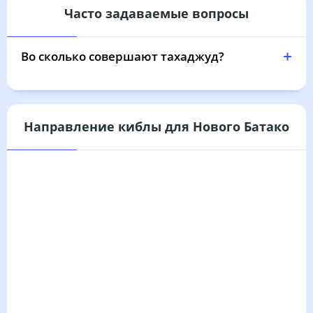
Часто задаваемые вопросы
03:56
05:25
12:02
15:45
18:39
20:02
31, Пн
Во сколько совершают тахаджуд?
Направление киблы для Нового Батако