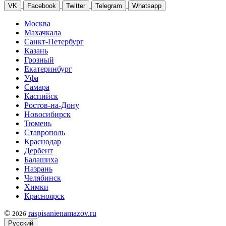
VK
Facebook
Twitter
Telegram
Whatsapp
Москва
Махачкала
Санкт-Петербург
Казань
Грозный
Екатеринбург
Уфа
Самара
Каспийск
Ростов-на-Дону
Новосибирск
Тюмень
Ставрополь
Краснодар
Дербент
Балашиха
Назрань
Челябинск
Химки
Красноярск
©
raspisanienamazov.ru
2026
Русский