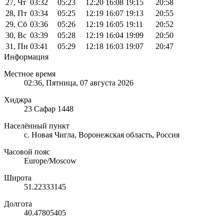
27, Чт
03:32
05:23
12:20
16:08
19:15
20:58
28, Пт
03:34
05:25
12:19
16:07
19:13
20:55
29, Сб
03:36
05:26
12:19
16:05
19:11
20:52
30, Вс
03:39
05:28
12:19
16:04
19:09
20:50
31, Пн
03:41
05:29
12:18
16:03
19:07
20:47
Информация
Местное время
02:36
, Пятница, 07 августа 2026
Хиджра
23 Сафар 1448
Населённый пункт
с. Новая Чигла, Воронежская область, Россия
Часовой пояс
Europe/Moscow
Широта
51.22333145
Долгота
40.47805405