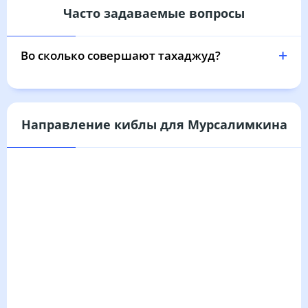
Часто задаваемые вопросы
04:07
06:10
13:06
16:51
20:01
21:54
31, Пн
Во сколько совершают тахаджуд?
Направление киблы для Мурсалимкина