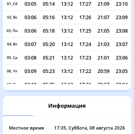
03:05
05:14
13:12
17:27
21:09
23:10
01, Сб
03:06
05:16
13:12
17:26
21:07
23:09
02, Вс
03:06
05:18
13:12
17:25
21:05
23:08
03, Пн
03:07
05:20
13:12
17:24
21:03
23:07
04, Вт
03:08
05:21
13:12
17:23
21:01
23:06
05, Ср
03:09
05:23
13:12
17:22
20:59
23:05
06, Чт
03:10
05:25
13:12
17:21
20:57
23:04
07, Пт
03:10
05:27
13:11
17:20
20:55
23:03
08, Сб
Информация
03:11
05:29
13:11
17:19
20:53
23:02
09, Вс
03:12
05:30
13:11
17:18
20:51
23:01
10, Пн
Местное время
17:35
, Суббота, 08 августа 2026