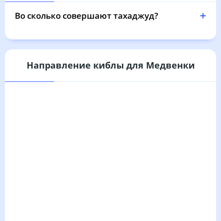
03:57
05:46
12:36
16:20
19:24
21:05
31, Пн
Во сколько совершают тахаджуд?
Направление киблы для Медвенки