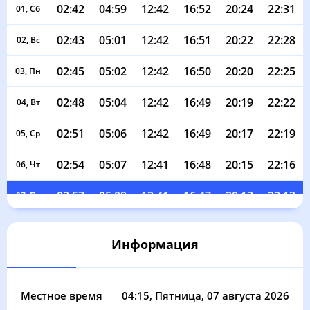
02:42
04:59
12:42
16:52
20:24
22:31
01, Сб
02:43
05:01
12:42
16:51
20:22
22:28
02, Вс
02:45
05:02
12:42
16:50
20:20
22:25
03, Пн
02:48
05:04
12:42
16:49
20:19
22:22
04, Вт
02:51
05:06
12:42
16:49
20:17
22:19
05, Ср
02:54
05:07
12:41
16:48
20:15
22:16
06, Чт
02:57
05:09
12:41
16:47
20:13
22:13
07, Пт
03:00
05:10
12:41
16:46
20:11
22:10
08, Сб
Информация
03:02
05:12
12:41
16:45
20:10
22:08
09, Вс
03:05
05:13
12:41
16:44
20:08
22:05
10, Пн
Местное время
04:15
, Пятница, 07 августа 2026