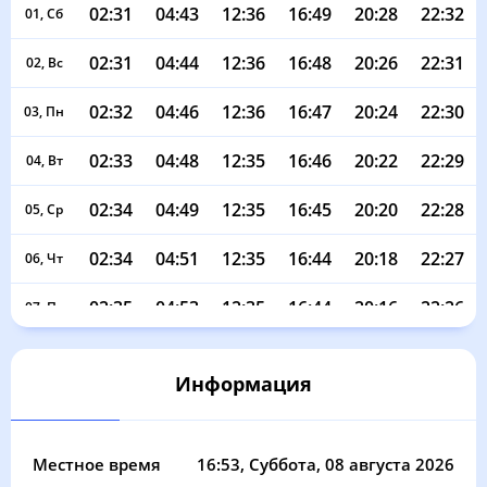
02:31
04:43
12:36
16:49
20:28
22:32
01, Сб
02:31
04:44
12:36
16:48
20:26
22:31
02, Вс
02:32
04:46
12:36
16:47
20:24
22:30
03, Пн
02:33
04:48
12:35
16:46
20:22
22:29
04, Вт
02:34
04:49
12:35
16:45
20:20
22:28
05, Ср
02:34
04:51
12:35
16:44
20:18
22:27
06, Чт
02:35
04:53
12:35
16:44
20:16
22:26
07, Пт
02:36
04:55
12:35
16:43
20:14
22:24
08, Сб
Информация
02:37
04:56
12:35
16:42
20:12
22:23
09, Вс
02:37
04:58
12:35
16:41
20:10
22:22
10, Пн
Местное время
16:53
, Суббота, 08 августа 2026