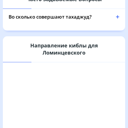
03:37
05:36
12:30
16:14
19:23
21:12
31, Пн
Во сколько совершают тахаджуд?
Направление киблы для
Ломинцевского