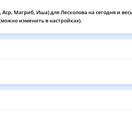
13:02
17:04
20:44
22
 Аср, Магриб, Иша) для Лесколова на сегодня и вес
13:02
17:03
20:42
22
 (можно изменить в настройках).
13:02
17:01
20:39
22
13:01
17:00
20:36
22
13:01
16:58
20:33
22
13:01
16:56
20:30
22
13:01
16:55
20:27
22
13:00
16:53
20:24
22
13:00
16:51
20:21
22
13:00
16:50
20:18
22