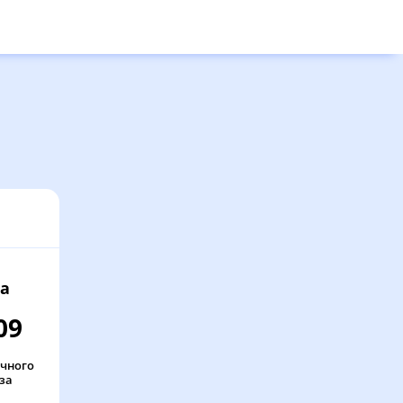
а
09
очного
за