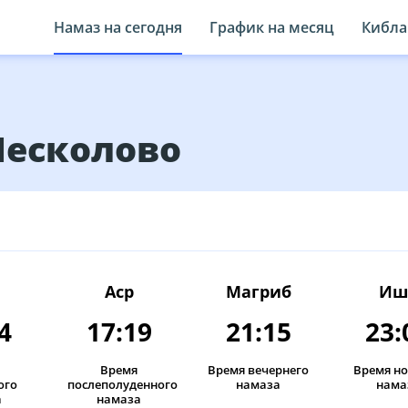
Намаз на сегодня
График на месяц
Кибла
Лесколово
Аср
Магриб
Иш
4
17:19
21:15
23:
Время
Время вечернего
Время н
ого
послеполуденного
намаза
нама
а
намаза