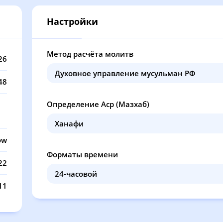
13:04
17:18
21:13
23
Настройки
13:04
17:17
21:10
23
13:04
17:16
21:07
23
Метод расчёта молитв
26
13:03
17:14
21:04
23
48
13:03
17:13
21:02
23
Определение Аср (Мазхаб)
13:03
17:12
20:59
23
13:03
17:10
20:56
22
ow
Форматы времени
13:03
17:09
20:53
22
22
13:02
17:07
20:50
22
11
13:02
17:06
20:47
22