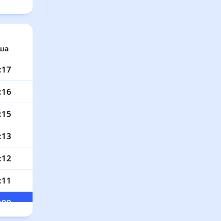
ша
:17
:16
:15
:13
:12
:11
:09