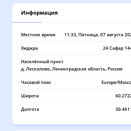
08, Сб
02:51
04:54
Информация
09, Вс
02:52
04:56
10, Пн
02:53
04:59
Местное время
11:33
, Пятница, 07 августа 20
11, Вт
02:54
05:01
Хиджра
24 Сафар 14
12, Ср
02:55
05:04
Населённый пункт
13, Чт
02:56
05:06
д. Лесколово, Ленинградская область, Россия
14, Пт
02:57
05:08
Часовой пояс
Europe/Mosc
15, Сб
02:58
05:11
Широта
60.272
16, Вс
02:59
05:13
Долгота
30.461
17, Пн
03:00
05:16