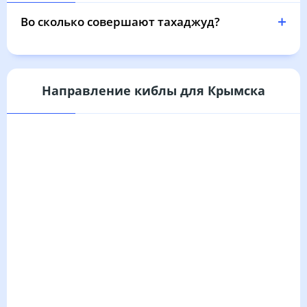
04:16
05:49
12:28
16:11
19:07
20:33
31, Пн
Во сколько совершают тахаджуд?
Направление киблы для Крымска