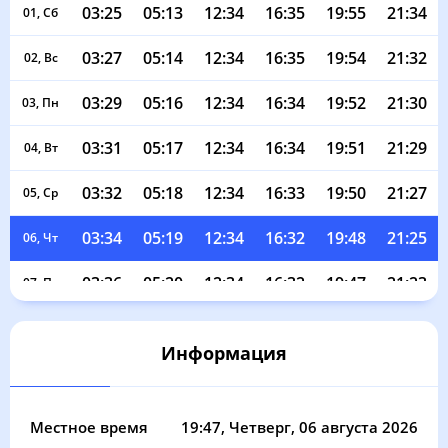
03:25
05:13
12:34
16:35
19:55
21:34
01, Сб
03:27
05:14
12:34
16:35
19:54
21:32
02, Вс
03:29
05:16
12:34
16:34
19:52
21:30
03, Пн
03:31
05:17
12:34
16:34
19:51
21:29
04, Вт
03:32
05:18
12:34
16:33
19:50
21:27
05, Ср
03:34
05:19
12:34
16:32
19:48
21:25
06, Чт
03:36
05:20
12:34
16:32
19:47
21:23
07, Пт
03:38
05:21
12:34
16:31
19:45
21:21
08, Сб
Информация
03:40
05:23
12:34
16:31
19:44
21:19
09, Вс
03:41
05:24
12:33
16:30
19:42
21:17
10, Пн
Местное время
19:47
, Четверг, 06 августа 2026