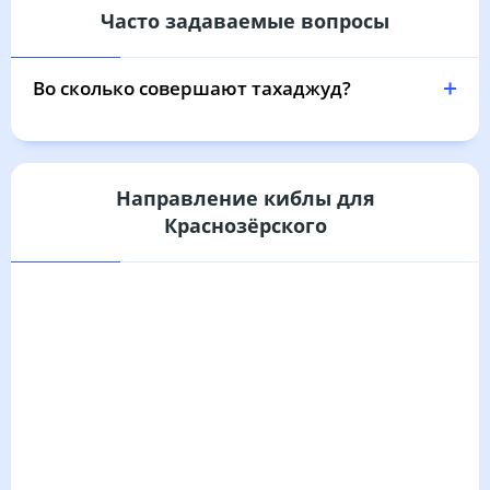
Часто задаваемые вопросы
04:51
06:49
13:43
17:28
20:37
22:26
31, Пн
Во сколько совершают тахаджуд?
Направление киблы для
Краснозёрского