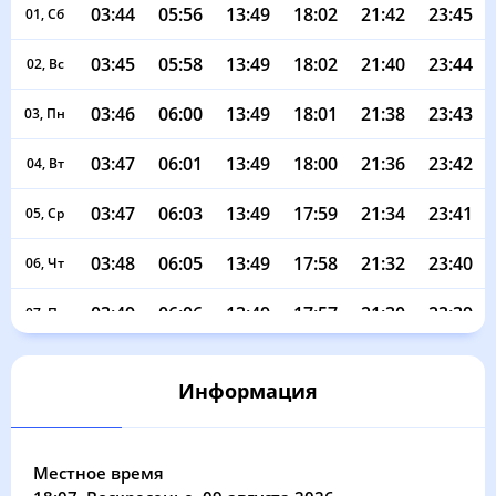
03:44
05:56
13:49
18:02
21:42
23:45
01, Сб
03:45
05:58
13:49
18:02
21:40
23:44
02, Вс
03:46
06:00
13:49
18:01
21:38
23:43
03, Пн
03:47
06:01
13:49
18:00
21:36
23:42
04, Вт
03:47
06:03
13:49
17:59
21:34
23:41
05, Ср
03:48
06:05
13:49
17:58
21:32
23:40
06, Чт
03:49
06:06
13:49
17:57
21:30
23:39
07, Пт
03:50
06:08
13:49
17:56
21:28
23:38
08, Сб
Информация
03:50
06:10
13:49
17:55
21:26
23:37
09, Вс
03:51
06:12
13:48
17:54
21:24
23:36
10, Пн
Местное время