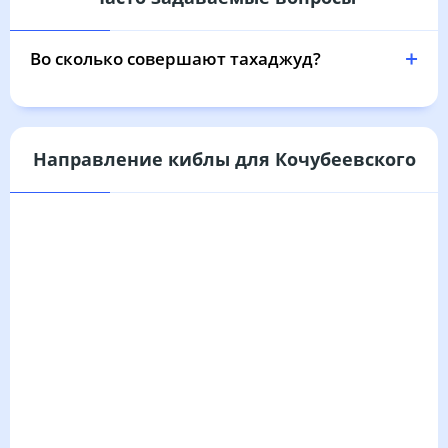
04:02
05:34
12:13
15:56
18:52
20:17
31, Пн
Во сколько совершают тахаджуд?
Направление киблы для Кочубеевского