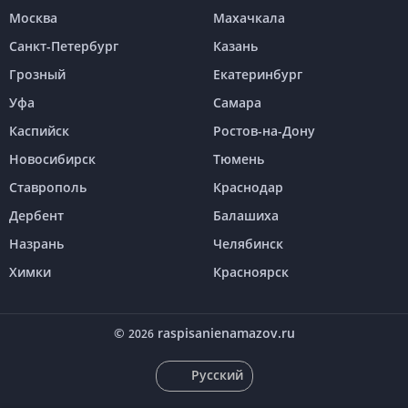
Москва
Махачкала
Санкт-Петербург
Казань
Грозный
Екатеринбург
Уфа
Самара
Каспийск
Ростов-на-Дону
Новосибирск
Тюмень
Ставрополь
Краснодар
Дербент
Балашиха
Назрань
Челябинск
Химки
Красноярск
©
raspisanienamazov.ru
2026
Русский