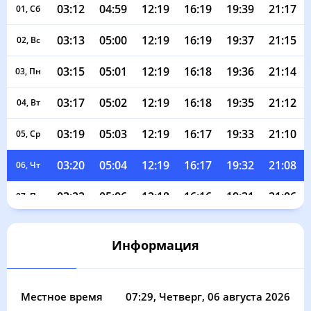
03:12
04:59
12:19
16:19
19:39
21:17
01, Сб
03:13
05:00
12:19
16:19
19:37
21:15
02, Вс
03:15
05:01
12:19
16:18
19:36
21:14
03, Пн
03:17
05:02
12:19
16:18
19:35
21:12
04, Вт
03:19
05:03
12:19
16:17
19:33
21:10
05, Ср
03:20
05:04
12:19
16:17
19:32
21:08
06, Чт
03:22
05:06
12:18
16:16
19:31
21:06
07, Пт
03:24
05:07
12:18
16:16
19:29
21:04
08, Сб
Информация
03:26
05:08
12:18
16:15
19:28
21:02
09, Вс
03:27
05:09
12:18
16:14
19:26
21:00
10, Пн
Местное время
07:29
, Четверг, 06 августа 2026