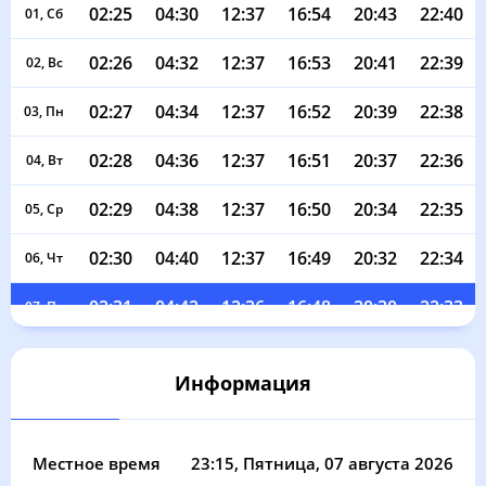
02:25
04:30
12:37
16:54
20:43
22:40
01, Сб
02:26
04:32
12:37
16:53
20:41
22:39
02, Вс
02:27
04:34
12:37
16:52
20:39
22:38
03, Пн
02:28
04:36
12:37
16:51
20:37
22:36
04, Вт
02:29
04:38
12:37
16:50
20:34
22:35
05, Ср
02:30
04:40
12:37
16:49
20:32
22:34
06, Чт
02:31
04:42
12:36
16:48
20:30
22:33
07, Пт
02:32
04:44
12:36
16:47
20:28
22:32
08, Сб
Информация
02:32
04:46
12:36
16:46
20:25
22:30
09, Вс
02:33
04:48
12:36
16:45
20:23
22:29
10, Пн
Местное время
23:15
, Пятница, 07 августа 2026