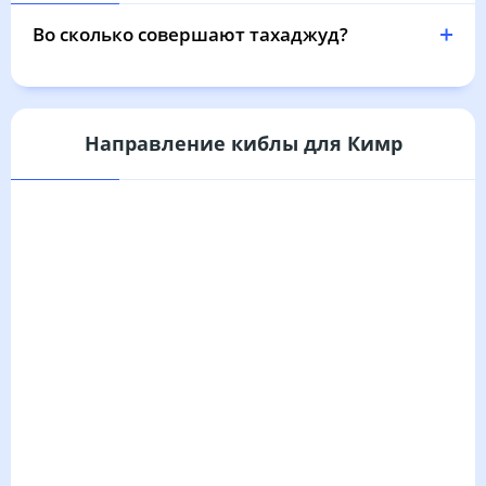
03:19
05:31
12:31
16:15
19:30
21:31
31, Пн
Во сколько совершают тахаджуд?
Направление киблы для Кимр