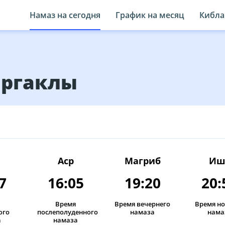
Намаз на сегодня
График на месяц
Кибла
Иргаклы
Аср
Магриб
Иш
7
16:05
19:20
20:
Время
Время вечернего
Время н
ого
послеполуденного
намаза
нама
а
намаза