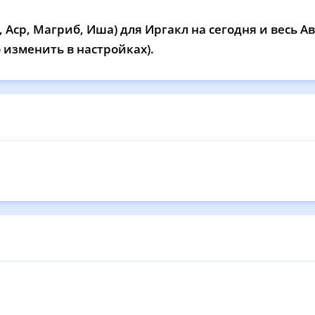
12:05
15:56
19:02
20
Аср, Магриб, Иша) для Иргакл на сегодня и весь Ав
12:05
15:56
19:00
20
 изменить в настройках).
12:04
15:55
18:59
20
12:04
15:54
18:57
20
12:04
15:53
18:55
20
12:04
15:52
18:54
20
12:03
15:51
18:52
20
12:03
15:50
18:50
20
12:03
15:49
18:48
20
12:03
15:48
18:47
20