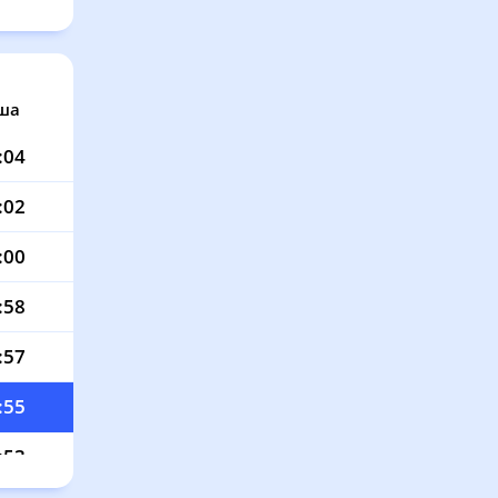
ша
:04
:02
:00
:58
:57
:55
:53