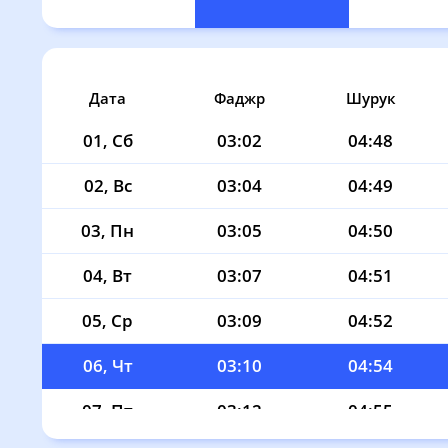
Дата
Фаджр
Шурук
01, Сб
03:02
04:48
02, Вс
03:04
04:49
03, Пн
03:05
04:50
04, Вт
03:07
04:51
05, Ср
03:09
04:52
06, Чт
03:10
04:54
07, Пт
03:12
04:55