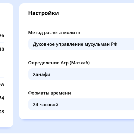
12:07
16:04
19:17
20
Настройки
12:07
16:03
19:15
20
12:06
16:02
19:14
20
Метод расчёта молитв
26
12:06
16:02
19:13
20
48
12:06
16:01
19:11
20
Определение Аср (Мазхаб)
12:06
16:00
19:10
20
12:06
16:00
19:08
20
ow
Форматы времени
12:06
15:59
19:07
20
74
12:05
15:58
19:05
20
08
12:05
15:57
19:03
20