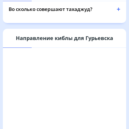
03:41
05:42
12:38
16:22
19:32
21:24
31, Пн
Во сколько совершают тахаджуд?
Направление киблы для Гурьевска