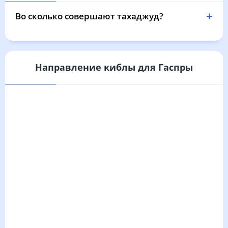
04:33
06:05
12:44
16:27
19:22
20:47
31, Пн
Во сколько совершают тахаджуд?
Направление киблы для Гаспры