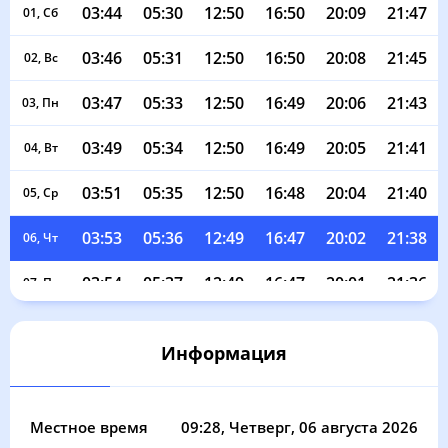
03:44
05:30
12:50
16:50
20:09
21:47
01, Сб
03:46
05:31
12:50
16:50
20:08
21:45
02, Вс
03:47
05:33
12:50
16:49
20:06
21:43
03, Пн
03:49
05:34
12:50
16:49
20:05
21:41
04, Вт
03:51
05:35
12:50
16:48
20:04
21:40
05, Ср
03:53
05:36
12:49
16:47
20:02
21:38
06, Чт
03:54
05:37
12:49
16:47
20:01
21:36
07, Пт
03:56
05:38
12:49
16:46
20:00
21:34
08, Сб
Информация
03:58
05:39
12:49
16:46
19:58
21:32
09, Вс
03:59
05:41
12:49
16:45
19:57
21:30
10, Пн
Местное время
09:28
, Четверг, 06 августа 2026