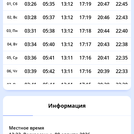
03:26
05:35
13:12
17:19
20:47
22:45
01, Сб
03:28
05:37
13:12
17:19
20:46
22:43
02, Вс
03:31
05:38
13:12
17:18
20:44
22:40
03, Пн
03:34
05:40
13:12
17:17
20:43
22:38
04, Вт
03:36
05:41
13:11
17:16
20:41
22:35
05, Ср
03:39
05:42
13:11
17:16
20:39
22:33
06, Чт
03:41
05:44
13:11
17:15
20:38
22:30
07, Пт
03:44
05:45
13:11
17:14
20:36
22:28
08, Сб
Информация
03:46
05:47
13:11
17:13
20:34
22:25
09, Вс
03:48
05:48
13:11
17:12
20:33
22:22
10, Пн
Местное время