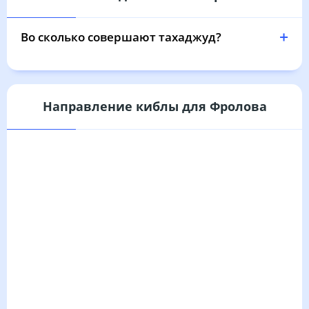
04:35
06:19
13:06
16:50
19:52
21:28
31, Пн
Во сколько совершают тахаджуд?
Направление киблы для Фролова