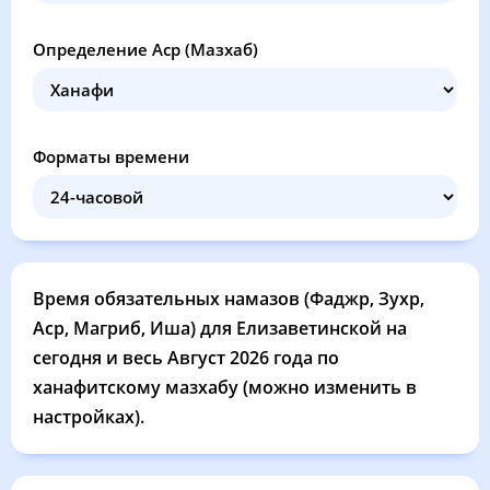
04:08
05:42
12:26
16:11
19:10
20:37
28, Пт
Определение Аср (Мазхаб)
04:09
05:43
12:26
16:10
19:08
20:35
29, Сб
04:11
05:44
12:25
16:09
19:06
20:32
30, Вс
Форматы времени
04:13
05:45
12:25
16:08
19:04
20:30
31, Пн
Время обязательных намазов (Фаджр, Зухр,
Аср, Магриб, Иша) для Елизаветинской на
сегодня и весь Август 2026 года по
ханафитскому мазхабу (можно изменить в
настройках).