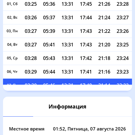
03:25
05:36
13:31
17:45
21:26
23:28
01, Сб
03:26
05:37
13:31
17:44
21:24
23:27
02, Вс
03:27
05:39
13:31
17:43
21:22
23:26
03, Пн
03:27
05:41
13:31
17:43
21:20
23:25
04, Вт
03:28
05:43
13:31
17:42
21:18
23:24
05, Ср
03:29
05:44
13:31
17:41
21:16
23:23
06, Чт
03:30
05:46
13:31
17:40
21:14
23:22
07, Пт
03:30
05:48
13:31
17:39
21:12
23:21
08, Сб
Информация
03:31
05:50
13:30
17:38
21:10
23:20
09, Вс
03:32
05:52
13:30
17:37
21:08
23:19
10, Пн
Местное время
01:52
, Пятница, 07 августа 2026