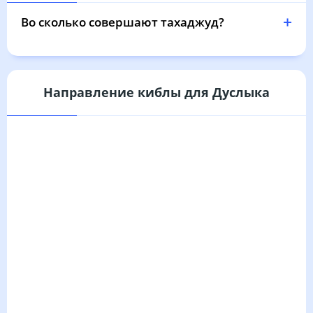
04:29
06:30
13:25
17:10
20:20
22:11
31, Пн
Во сколько совершают тахаджуд?
Направление киблы для Дуслыка