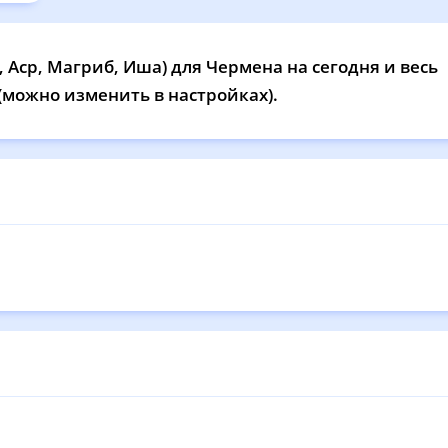
12:04
15:51
18:50
20
12:03
15:50
18:48
20
 Аср, Магриб, Иша) для Чермена на сегодня и весь
 (можно изменить в настройках).
12:03
15:49
18:47
20
12:03
15:48
18:45
20
12:02
15:47
18:43
20
12:02
15:46
18:42
20
12:02
15:45
18:40
20
12:02
15:44
18:38
20