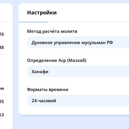
12:06
15:58
19:06
20
Настройки
12:06
15:58
19:04
20
12:05
15:57
19:03
20
Метод расчёта молитв
26
12:05
15:56
19:01
20
48
12:05
15:56
19:00
20
Определение Аср (Мазхаб)
12:05
15:55
18:58
20
12:05
15:54
18:56
20
ow
Форматы времени
12:04
15:53
18:55
20
85
12:04
15:52
18:53
20
63
12:04
15:51
18:52
20