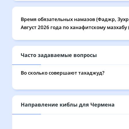
24, Пн
03:45
05:16
25, Вт
03:46
05:17
Время обязательных намазов (Фаджр, Зухр,
Август 2026 года по ханафитскому мазхабу
26, Ср
03:48
05:19
27, Чт
03:49
05:20
28, Пт
03:51
05:21
Часто задаваемые вопросы
29, Сб
03:52
05:22
Во сколько совершают тахаджуд?
30, Вс
03:53
05:23
31, Пн
03:55
05:24
Направление киблы для Чермена