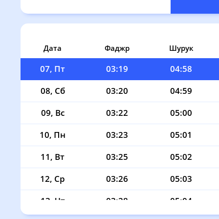
04, Вт
03:14
04:55
05, Ср
03:15
04:56
06, Чт
03:17
04:57
Дата
Фаджр
Шурук
07, Пт
03:19
04:58
08, Сб
03:20
04:59
09, Вс
03:22
05:00
10, Пн
03:23
05:01
11, Вт
03:25
05:02
12, Ср
03:26
05:03
13, Чт
03:28
05:04