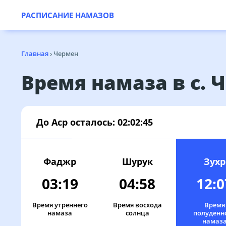
РАСПИСАНИЕ НАМАЗОВ
Главная
›
Чермен
Время намаза в с. 
До Аср осталось:
02:02:45
01, Сб
03:09
04:51
Фаджр
Шурук
Зухр
03:19
04:58
12:0
02, Вс
03:11
04:52
Время утреннего
03, Пн
03:12
Время восхода
04:54
Время
намаза
солнца
полуденн
намаз