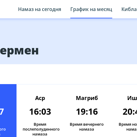
Намаз на сегодня
График на месяц
Кибла
Чермен
12:08
16:06
19:23
20
Аср
Магриб
Иш
7
16:03
19:16
20:
12:07
16:05
19:22
20
12:07
Время
16:05
Время вечернего
19:21
Время н
20
ого
послеполуденного
намаза
нама
а
намаза