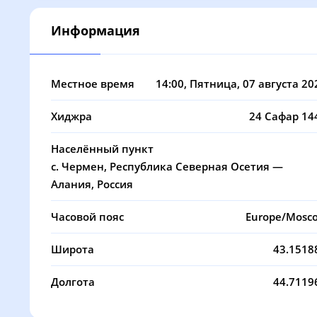
14, Пт
03:30
05:05
Информация
15, Сб
03:31
05:07
16, Вс
03:33
05:08
Местное время
14:00
, Пятница, 07 августа 20
17, Пн
03:34
05:09
Хиджра
24 Сафар 14
18, Вт
03:36
05:10
Населённый пункт
19, Ср
03:37
05:11
с. Чермен, Республика Северная Осетия —
Алания, Россия
20, Чт
03:39
05:12
Часовой пояс
Europe/Mosc
21, Пт
03:40
05:13
Широта
43.1518
22, Сб
03:42
05:14
Долгота
44.7119
23, Вс
03:43
05:15