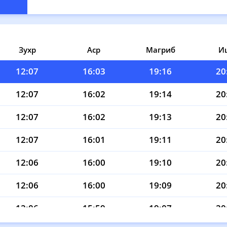
12:07
16:04
19:19
20
12:07
16:04
19:18
20
12:07
16:03
19:17
20
Зухр
Аср
Магриб
И
12:07
16:03
19:16
20
12:07
16:02
19:14
20
12:07
16:02
19:13
20
12:07
16:01
19:11
20
12:06
16:00
19:10
20
12:06
16:00
19:09
20
12:06
15:59
19:07
20