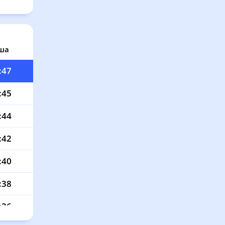
:52
:51
:49
ша
:47
:45
:44
:42
:40
:38
:36