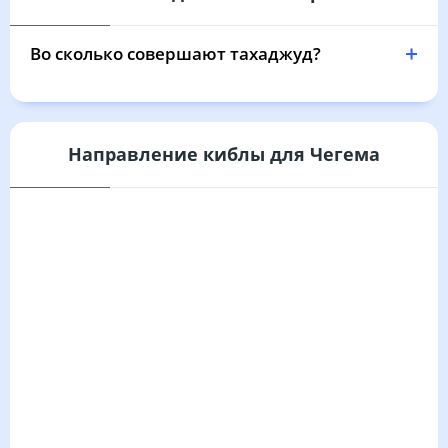
03:58
05:28
12:06
15:49
18:43
20:07
31, Пн
Во сколько совершают тахаджуд?
Направление киблы для Чегема