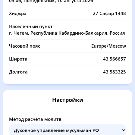
05:06
, Понедельник, 10 августа 2026
03:27
05:06
12:11
16:05
19:15
20:46
11, Вт
Хиджра
27 Сафар 1448
03:29
05:07
12:11
16:05
19:14
20:44
12, Ср
Населённый пункт
03:31
05:08
12:11
16:04
19:13
20:42
13, Чт
г. Чегем, Республика Кабардино-Балкария, Россия
03:32
05:09
12:10
16:03
19:11
20:41
14, Пт
Часовой пояс
Europe/Moscow
03:34
05:10
12:10
16:03
19:10
20:39
Широта
43.566657
15, Сб
Долгота
43.583325
03:35
05:11
12:10
16:02
19:08
20:37
16, Вс
03:37
05:12
12:10
16:01
19:06
20:35
17, Пн
03:39
05:14
Настройки
12:10
16:00
19:05
20:33
18, Вт
03:40
05:15
12:09
16:00
19:03
20:31
19, Ср
Метод расчёта молитв
03:42
05:16
12:09
15:59
19:02
20:29
20, Чт