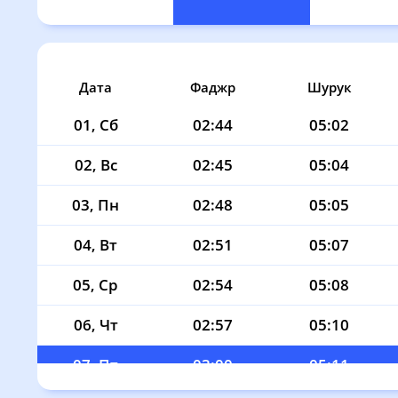
Дата
Фаджр
Шурук
01, Сб
02:44
05:02
02, Вс
02:45
05:04
03, Пн
02:48
05:05
04, Вт
02:51
05:07
05, Ср
02:54
05:08
06, Чт
02:57
05:10
07, Пт
03:00
05:11