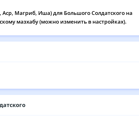
12:42
16:39
19:54
21
 Аср, Магриб, Иша) для Большого Солдатского на
12:42
16:37
19:52
21
тскому мазхабу (можно изменить в настройках).
12:41
16:36
19:50
21
12:41
16:35
19:48
21
12:41
16:34
19:46
21
12:41
16:33
19:44
21
12:40
16:32
19:42
21
12:40
16:30
19:40
21
датского
12:40
16:29
19:38
21
12:40
16:28
19:35
21