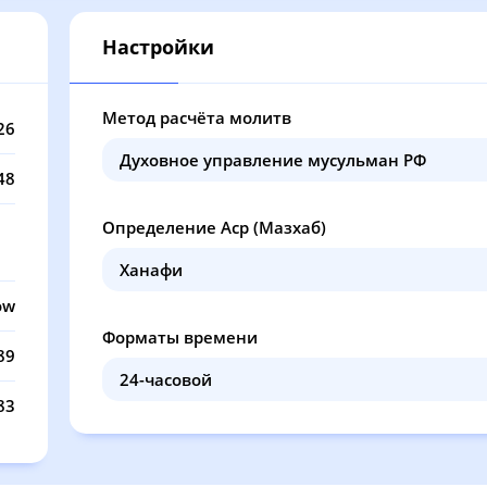
12:44
16:48
20:14
22
Настройки
12:43
16:48
20:12
22
12:43
16:47
20:10
22
Метод расчёта молитв
26
12:43
16:46
20:08
22
48
12:43
16:45
20:06
22
Определение Аср (Мазхаб)
12:43
16:44
20:04
21
12:43
16:43
20:02
21
ow
Форматы времени
12:42
16:42
20:00
21
89
12:42
16:41
19:58
21
83
12:42
16:40
19:56
21