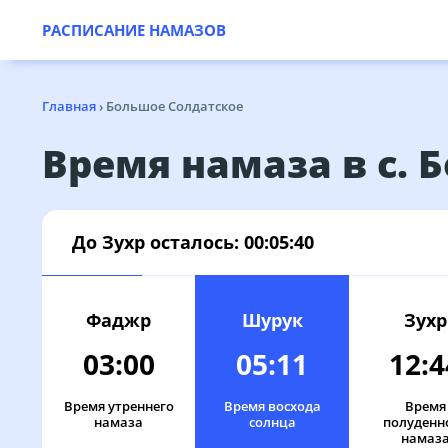
РАСПИСАНИЕ НАМАЗОВ
Главная
›
Большое Солдатское
Время намаза в с. 
До Зухр осталось:
00:05:40
Фаджр
Шурук
Зухр
03:00
05:11
12:4
Время утреннего
Время восхода
Время
намаза
солнца
полуденн
намаз