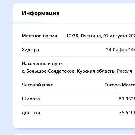
08, Сб
03:03
05:13
Информация
09, Вс
03:06
05:14
10, Пн
03:08
05:16
Местное время
12:38
, Пятница, 07 августа 20
11, Вт
03:11
05:17
Хиджра
24 Сафар 14
12, Ср
03:14
05:19
Населённый пункт
13, Чт
03:17
05:21
с. Большое Солдатское, Курская область, Россия
14, Пт
03:19
05:22
Часовой пояс
Europe/Mosc
15, Сб
03:22
05:24
Широта
51.333
16, Вс
03:24
05:25
Долгота
35.510
17, Пн
03:27
05:27