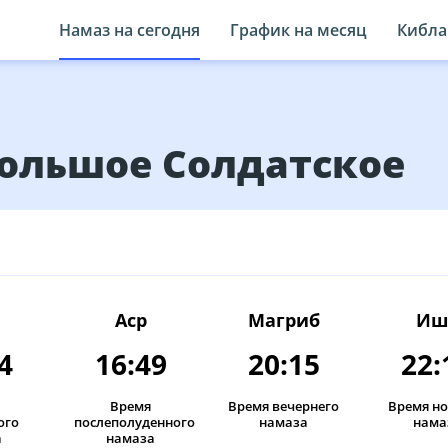
Намаз на сегодня
График на месяц
Кибла
Большое Солдатское
Аср
Магриб
Иш
4
16:49
20:15
22:
Время
Время вечернего
Время н
ого
послеполуденного
намаза
нама
а
намаза