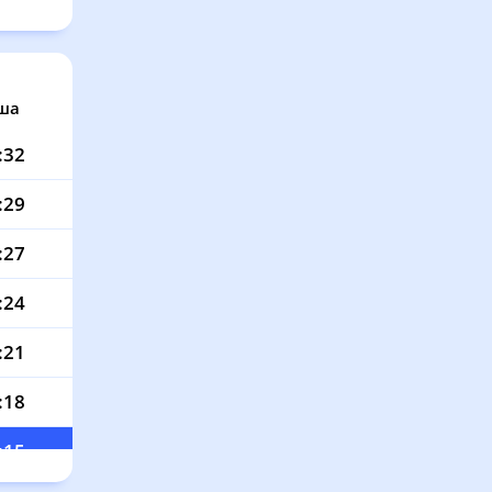
ша
:32
:29
:27
:24
:21
:18
:15