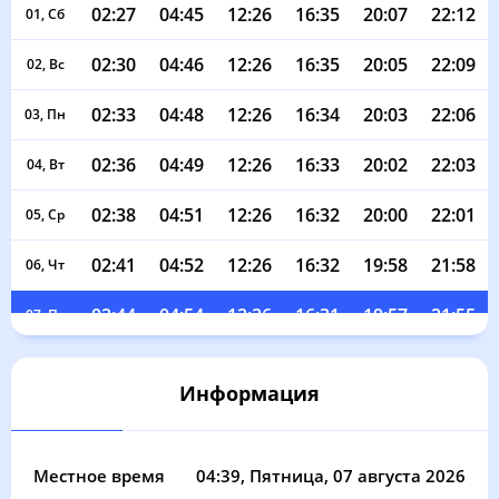
02:27
04:45
12:26
16:35
20:07
22:12
01, Сб
02:30
04:46
12:26
16:35
20:05
22:09
02, Вс
02:33
04:48
12:26
16:34
20:03
22:06
03, Пн
02:36
04:49
12:26
16:33
20:02
22:03
04, Вт
02:38
04:51
12:26
16:32
20:00
22:01
05, Ср
02:41
04:52
12:26
16:32
19:58
21:58
06, Чт
02:44
04:54
12:26
16:31
19:57
21:55
07, Пт
02:47
04:56
12:26
16:30
19:55
21:52
08, Сб
Информация
02:50
04:57
12:25
16:29
19:53
21:49
09, Вс
02:52
04:59
12:25
16:28
19:51
21:46
10, Пн
Местное время
04:39
, Пятница, 07 августа 2026