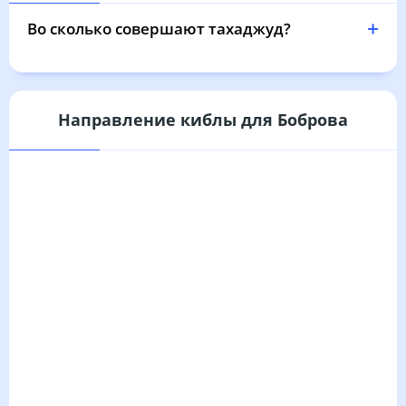
03:43
05:31
12:20
16:05
19:08
20:48
31, Пн
Во сколько совершают тахаджуд?
Направление киблы для Боброва