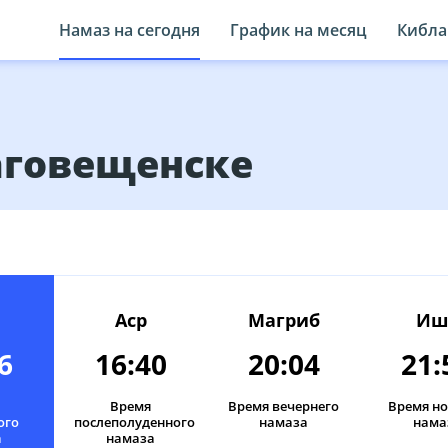
Намаз на сегодня
График на месяц
Кибла
аговещенске
Аср
Магриб
Иш
6
16:40
20:04
21:
Время
Время вечернего
Время н
ого
послеполуденного
намаза
нама
а
намаза