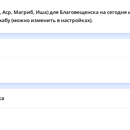
12:34
16:30
19:44
21
 Аср, Магриб, Иша) для Благовещенска на сегодня 
12:34
16:29
19:42
21
хабу (можно изменить в настройках).
12:33
16:28
19:40
21
12:33
16:27
19:38
21
12:33
16:26
19:36
21
12:33
16:25
19:34
21
12:32
16:23
19:32
21
12:32
16:22
19:30
21
ка
12:32
16:21
19:28
21
12:31
16:20
19:26
21