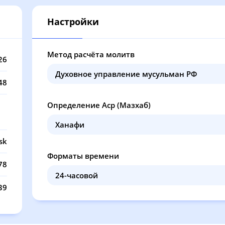
12:36
16:39
20:02
21
Настройки
12:35
16:38
20:01
21
12:35
16:38
19:59
21
Метод расчёта молитв
26
12:35
16:37
19:57
21
48
12:35
16:36
19:55
21
Определение Аср (Мазхаб)
12:35
16:35
19:53
21
12:35
16:34
19:52
21
sk
Форматы времени
12:34
16:33
19:50
21
78
12:34
16:32
19:48
21
39
12:34
16:31
19:46
21