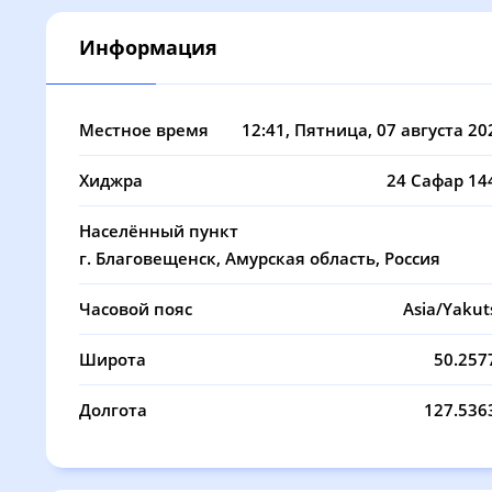
08, Сб
03:03
05:08
Информация
09, Вс
03:06
05:09
10, Пн
03:08
05:11
Местное время
12:41
, Пятница, 07 августа 20
11, Вт
03:11
05:12
Хиджра
24 Сафар 14
12, Ср
03:14
05:14
Населённый пункт
13, Чт
03:16
05:15
г. Благовещенск, Амурская область, Россия
14, Пт
03:18
05:17
Часовой пояс
Asia/Yakut
15, Сб
03:21
05:18
Широта
50.257
16, Вс
03:23
05:20
Долгота
127.536
17, Пн
03:26
05:21