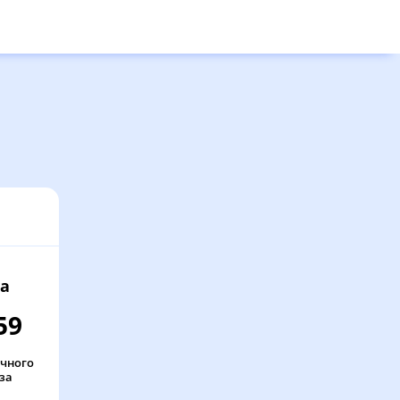
а
59
очного
за