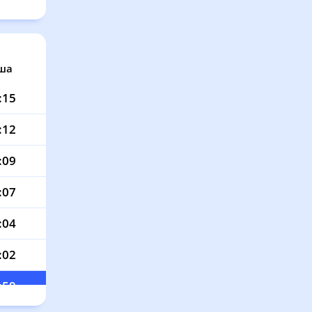
ша
:15
:12
:09
:07
:04
:02
:59