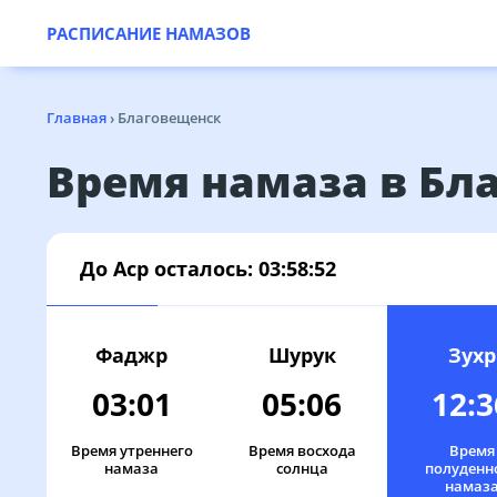
РАСПИСАНИЕ НАМАЗОВ
Главная
›
Благовещенск
Время намаза в Бл
До Аср осталось:
03:58:52
Фаджр
Шурук
Зухр
03:01
05:06
12:3
Время утреннего
Время восхода
Время
намаза
солнца
полуденн
намаз