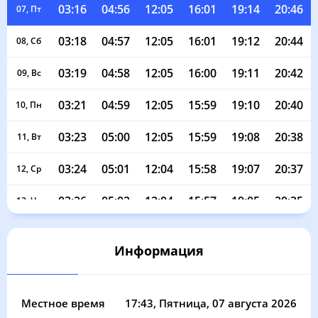
03:16
04:56
12:05
16:01
19:14
20:46
07, Пт
03:18
04:57
12:05
16:01
19:12
20:44
08, Сб
03:19
04:58
12:05
16:00
19:11
20:42
09, Вс
03:21
04:59
12:05
15:59
19:10
20:40
10, Пн
03:23
05:00
12:05
15:59
19:08
20:38
11, Вт
03:24
05:01
12:04
15:58
19:07
20:37
12, Ср
03:26
05:02
12:04
15:57
19:05
20:35
13, Чт
03:27
05:03
12:04
15:57
19:04
20:33
14, Пт
Информация
03:29
05:04
12:04
15:56
19:02
20:31
15, Сб
03:30
05:06
12:04
15:55
19:01
20:29
16, Вс
Местное время
17:43
, Пятница, 07 августа 2026