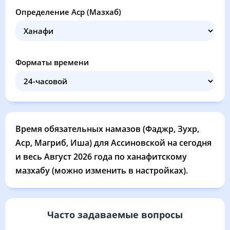
03:47
05:18
12:01
15:46
18:43
20:07
27, Чт
Определение Аср (Мазхаб)
03:48
05:19
12:01
15:45
18:42
20:05
28, Пт
03:50
05:20
12:00
15:44
18:40
20:03
29, Сб
Форматы времени
03:51
05:21
12:00
15:43
18:38
20:01
30, Вс
03:53
05:22
12:00
15:42
18:36
19:59
31, Пн
Время обязательных намазов (Фаджр, Зухр,
Аср, Магриб, Иша) для Ассиновской на сегодня
и весь Август 2026 года по ханафитскому
мазхабу (можно изменить в настройках).
Часто задаваемые вопросы