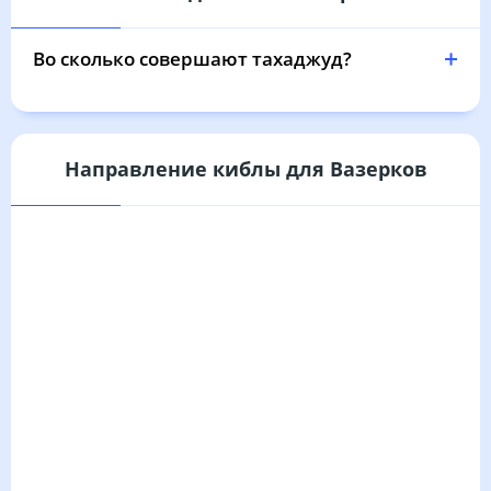
03:10
05:07
12:00
15:44
18:52
20:39
31, Пн
Во сколько совершают тахаджуд?
Направление киблы для Вазерков