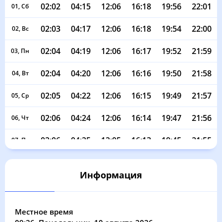
02:02
04:15
12:06
16:18
19:56
22:01
01, Сб
02:03
04:17
12:06
16:18
19:54
22:00
02, Вс
02:04
04:19
12:06
16:17
19:52
21:59
03, Пн
02:04
04:20
12:06
16:16
19:50
21:58
04, Вт
02:05
04:22
12:06
16:15
19:49
21:57
05, Ср
02:06
04:24
12:06
16:14
19:47
21:56
06, Чт
02:06
04:25
12:05
16:13
19:45
21:55
07, Пт
02:07
04:27
12:05
16:12
19:43
21:54
08, Сб
Информация
02:08
04:29
12:05
16:11
19:41
21:50
09, Вс
02:09
04:30
12:05
16:10
19:39
21:47
10, Пн
Местное время