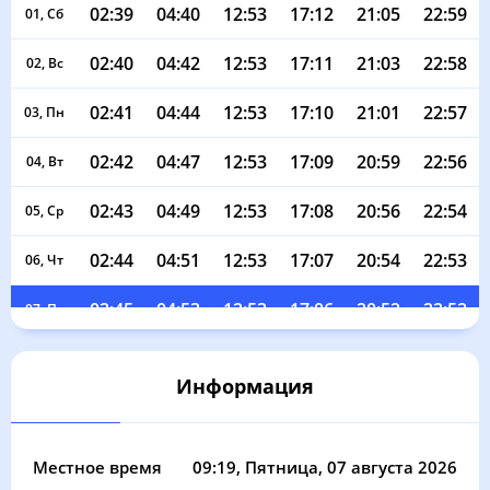
02:39
04:40
12:53
17:12
21:05
22:59
01, Сб
02:40
04:42
12:53
17:11
21:03
22:58
02, Вс
02:41
04:44
12:53
17:10
21:01
22:57
03, Пн
02:42
04:47
12:53
17:09
20:59
22:56
04, Вт
02:43
04:49
12:53
17:08
20:56
22:54
05, Ср
02:44
04:51
12:53
17:07
20:54
22:53
06, Чт
02:45
04:53
12:53
17:06
20:52
22:52
07, Пт
02:45
04:55
12:53
17:05
20:49
22:51
08, Сб
Информация
02:46
04:57
12:53
17:03
20:47
22:49
09, Вс
02:47
04:59
12:52
17:02
20:44
22:48
10, Пн
Местное время
09:19
, Пятница, 07 августа 2026