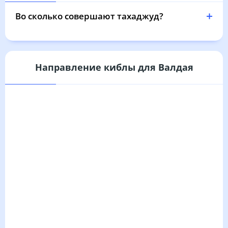
03:26
05:45
12:47
16:32
19:49
21:55
31, Пн
Во сколько совершают тахаджуд?
Направление киблы для Валдая