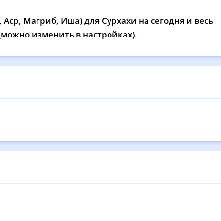
12:04
15:55
18:59
20
 Аср, Магриб, Иша) для Сурхахи на сегодня и весь
12:04
15:54
18:57
20
 (можно изменить в настройках).
12:04
15:53
18:56
20
12:04
15:52
18:54
20
12:03
15:52
18:53
20
12:03
15:51
18:51
20
12:03
15:50
18:49
20
12:03
15:49
18:48
20
12:02
15:48
18:46
20
12:02
15:47
18:44
20