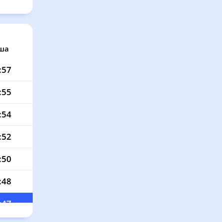
ша
:57
:55
:54
:52
:50
:48
:47