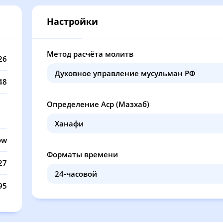
12:06
16:02
19:13
20
Настройки
12:06
16:01
19:12
20
12:06
16:00
19:11
20
Метод расчёта молитв
26
12:06
16:00
19:09
20
48
12:05
15:59
19:08
20
Определение Аср (Мазхаб)
12:05
15:58
19:06
20
12:05
15:58
19:05
20
ow
Форматы времени
12:05
15:57
19:03
20
27
12:05
15:56
19:02
20
95
12:04
15:56
19:00
20