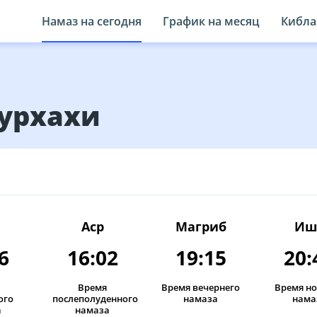
Намаз на сегодня
График на месяц
Кибла
Сурхахи
Аср
Магриб
Иш
6
16:02
19:15
20:
Время
Время вечернего
Время н
ого
послеполуденного
намаза
нама
а
намаза