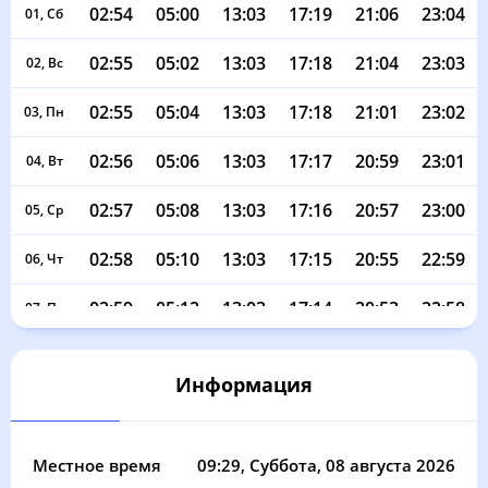
02:54
05:00
13:03
17:19
21:06
23:04
01, Сб
02:55
05:02
13:03
17:18
21:04
23:03
02, Вс
02:55
05:04
13:03
17:18
21:01
23:02
03, Пн
02:56
05:06
13:03
17:17
20:59
23:01
04, Вт
02:57
05:08
13:03
17:16
20:57
23:00
05, Ср
02:58
05:10
13:03
17:15
20:55
22:59
06, Чт
02:59
05:12
13:03
17:14
20:53
22:58
07, Пт
03:00
05:14
13:03
17:13
20:51
22:57
08, Сб
Информация
03:00
05:16
13:03
17:12
20:49
22:55
09, Вс
03:01
05:18
13:02
17:10
20:46
22:54
10, Пн
Местное время
09:29
, Суббота, 08 августа 2026