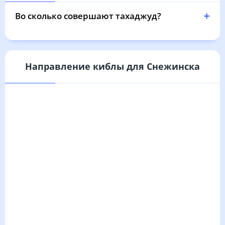
03:51
05:59
12:57
16:42
19:55
21:52
31, Пн
Во сколько совершают тахаджуд?
Направление киблы для Снежинска