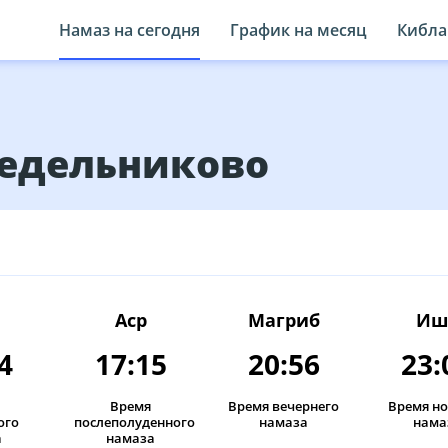
Намаз на сегодня
График на месяц
Кибла
Седельниково
13:05
17:22
21:12
23
13:05
17:21
21:10
23
Аср
Магриб
Иш
4
17:15
20:56
23:
13:05
17:20
21:08
23
13:05
Время
17:19
Время вечернего
21:05
Время н
23
ого
послеполуденного
намаза
нама
а
намаза