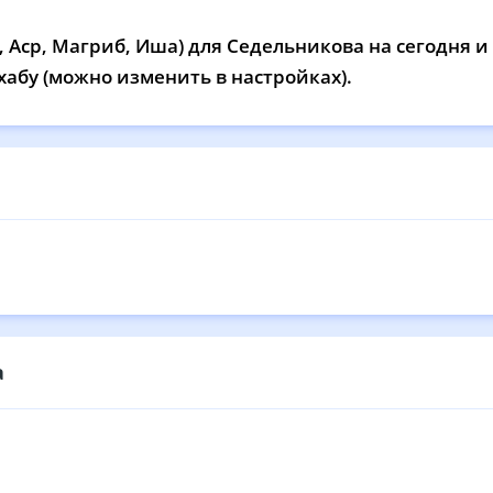
13:01
16:53
20:14
22
 Аср, Магриб, Иша) для Седельникова на сегодня и
13:01
16:52
20:12
22
хабу (можно изменить в настройках).
13:00
16:50
20:09
22
13:00
16:48
20:07
22
13:00
16:47
20:04
22
12:59
16:45
20:01
22
12:59
16:44
19:59
22
а