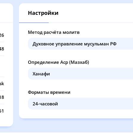
13:03
17:07
20:40
22
Настройки
13:03
17:06
20:37
22
13:03
17:04
20:35
22
Метод расчёта молитв
26
13:03
17:03
20:32
22
48
13:02
17:02
20:30
22
Определение Аср (Мазхаб)
13:02
17:00
20:27
22
13:02
16:59
20:25
22
sk
Форматы времени
13:02
16:58
20:22
22
18
13:01
16:56
20:20
22
61
13:01
16:55
20:17
22