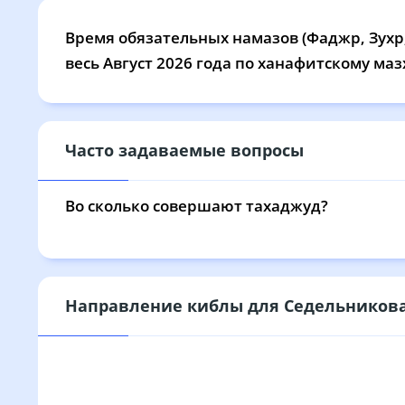
25, Вт
03:25
05:46
Время обязательных намазов (Фаджр, Зухр,
26, Ср
03:29
05:48
весь Август 2026 года по ханафитскому маз
27, Чт
03:32
05:50
28, Пт
03:36
05:52
Часто задаваемые вопросы
29, Сб
03:39
05:54
Во сколько совершают тахаджуд?
30, Вс
03:43
05:56
31, Пн
03:46
05:58
Направление киблы для Седельников