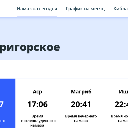
Намаз на сегодня
График на месяц
Кибла
Пригорское
Аср
Магриб
Иш
7
17:06
20:41
22:
Время
Время вечернего
Время н
ого
послеполуденного
намаза
нама
а
намаза