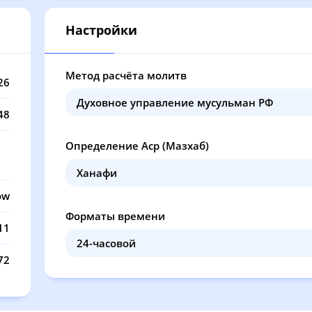
12:57
17:05
20:39
22
Настройки
12:57
17:04
20:37
22
12:57
17:03
20:35
22
Метод расчёта молитв
26
12:57
17:02
20:33
22
48
12:56
17:01
20:31
22
Определение Аср (Мазхаб)
12:56
17:00
20:28
22
12:56
16:59
20:26
22
ow
Форматы времени
12:56
16:58
20:24
22
11
12:56
16:57
20:22
22
72
12:55
16:55
20:19
22