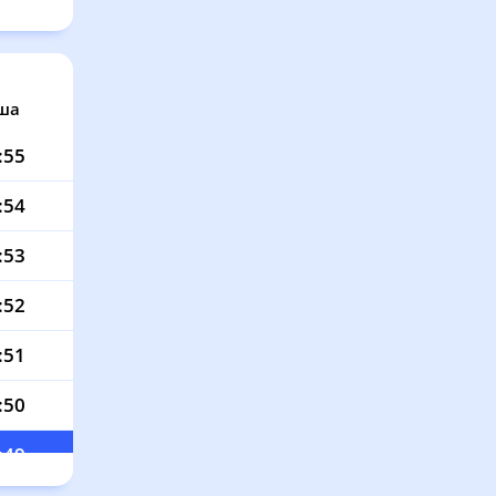
ша
:55
:54
:53
:52
:51
:50
:49