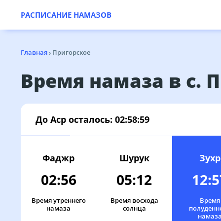
РАСПИСАНИЕ НАМАЗОВ
Главная
›
Пригорское
Время намаза в с. 
До Аср осталось:
02:58:59
Фаджр
Шурук
Зухр
02:56
05:12
12:5
Время утреннего
Время восхода
Время
намаза
солнца
полуденн
намаз