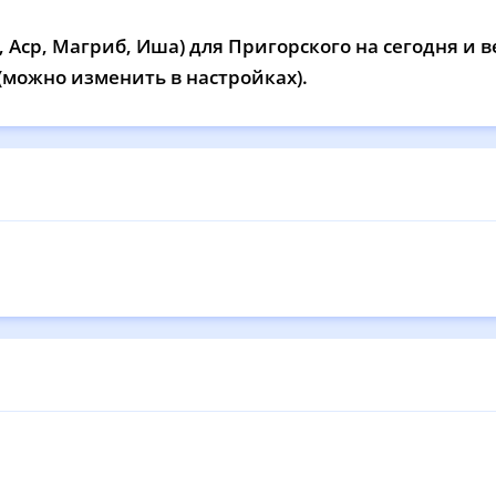
12:55
16:54
20:17
22
 Аср, Магриб, Иша) для Пригорского на сегодня и в
12:55
16:53
20:15
22
 (можно изменить в настройках).
12:55
16:52
20:13
22
12:55
16:50
20:10
22
12:54
16:49
20:08
22
12:54
16:48
20:06
22
12:54
16:46
20:03
22
12:54
16:45
20:01
21
12:53
16:43
19:58
21
12:53
16:42
19:56
21