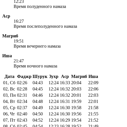
12:23
Время полуденного намаза
Аср
16:27
Время послеполуденного намаза
Магриб
19:51
Время вечернего намаза
Иша
21:47
Время ночного намаза
Дата
Фаджр
Шурук
Зухр
Аср
Магриб
Иша
01, Сб
02:26
04:43
12:24
16:33
20:04
22:09
02, Вс
02:28
04:45
12:24
16:32
20:03
22:06
03, Пн
02:31
04:46
12:24
16:32
20:01
22:03
04, Вт
02:34
04:48
12:24
16:31
19:59
22:01
05, Ср
02:37
04:49
12:24
16:30
19:58
21:58
06, Чт
02:40
04:50
12:24
16:30
19:56
21:55
07, Пт
02:43
04:52
12:24
16:29
19:54
21:52
08, Сб
02:45
04:54
12:23
16:28
19:52
21:49