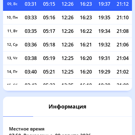
03:31
05:15
12:26
16:23
19:37
21:12
09, Вс
03:33
05:16
12:26
16:23
19:35
21:10
10, Пн
03:35
05:17
12:26
16:22
19:34
21:08
11, Вт
03:36
05:18
12:26
16:21
19:32
21:06
12, Ср
03:38
05:19
12:25
16:20
19:31
21:04
13, Чт
03:40
05:21
12:25
16:20
19:29
21:02
14, Пт
03:42
05:22
12:25
16:19
19:28
21:00
15, Сб
03:43
05:23
12:25
16:18
19:26
20:58
16, Вс
Информация
03:45
05:24
12:25
16:17
19:24
20:56
17, Пн
03:47
05:25
12:24
16:16
19:23
20:54
18, Вт
Местное время