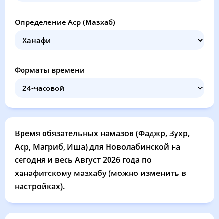
04:05
05:38
12:21
16:06
19:04
20:30
29, Сб
Определение Аср (Мазхаб)
04:06
05:40
12:21
16:05
19:02
20:28
30, Вс
04:08
05:41
12:21
16:04
19:00
20:26
31, Пн
Форматы времени
Время обязательных намазов (Фаджр, Зухр,
Аср, Магриб, Иша) для Новолабинской на
сегодня и весь Август 2026 года по
ханафитскому мазхабу (можно изменить в
настройках).